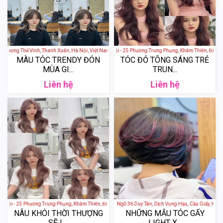
 157 Lương Thế Vinh, Thanh Xuân, Hà Nội, Việt Nam
4AM Hair Studio - Hà Nội - 25 Phường Trung Phụng, Khâm Thiên, Đống Đa
MÀU TÓC TRENDY ĐÓN
TÓC ĐỎ TÔNG SÁNG TRẺ
MÙA GI...
TRUN...
Liên hệ
Liên hệ
 Nội - 25 Phường Trung Phụng, Khâm Thiên, Đống Đa, Hà Nội, Việt Nam
Anh Đào Hair Salon - 39 Ngõ 36 Duy Tân, Dịch Vọng Hậu, Cầu Giấy, Hà Nội
NÂU KHÓI THỜI THƯỢNG
NHỮNG MẪU TÓC GẨY
SẼ L...
LIGHT X...