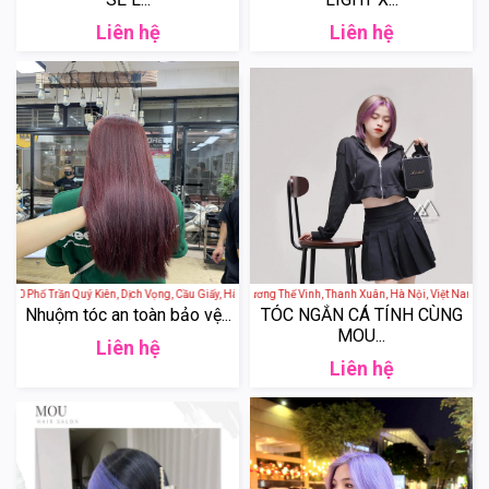
Liên hệ
Liên hệ
30 Phố Trần Quý Kiên, Dịch Vọng, Cầu Giấy, Hà Nội, Việt Nam
Mou Hair - 157 Lương Thế Vinh, Thanh Xuân, Hà Nội, Việt Nam
Nhuộm tóc an toàn bảo vệ...
TÓC NGẮN CÁ TÍNH CÙNG
MOU...
Liên hệ
Liên hệ