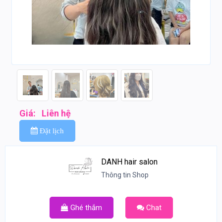
Giá:
Liên hệ
Đặt lịch
DANH hair salon
Thông tin Shop
Ghé thắm
Chat