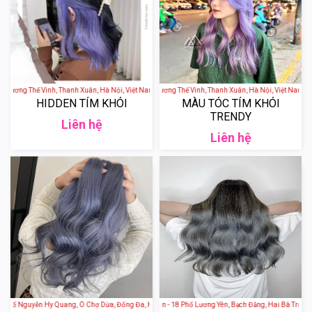
 157 Lương Thế Vinh, Thanh Xuân, Hà Nội, Việt Nam
Mou Hair - 157 Lương Thế Vinh, Thanh Xuân, Hà Nội, Việt Nam
HIDDEN TÍM KHÓI
MÀU TÓC TÍM KHÓI
TRENDY
Liên hệ
Liên hệ
8 Phố Nguyễn Hy Quang, Ô Chợ Dừa, Đống Đa, Hà Nội, Việt Nam
Helios Hair Beauty Salon - 18 Phố Lương Yên, Bạch Đằng, Hai Bà Trưng, 