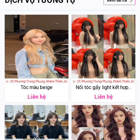
DỊCH VỤ TƯƠNG TỰ
Xem tất cả
 Nội - 25 Phường Trung Phụng, Khâm Thiên, Đống Đa, Hà Nội, Việt Nam
4AM Hair Studio - Hà Nội - 25 Phường Trung Phụng, Khâm Thiên, Đống Đa
Tóc màu beige
Nối tóc gẩy light kết hợp...
Liên hệ
Liên hệ