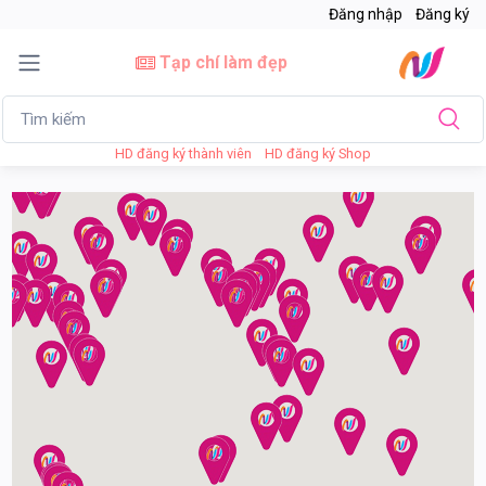
Đăng nhập
Đăng ký
Tạp chí làm đẹp
HD đăng ký thành viên
HD đăng ký Shop