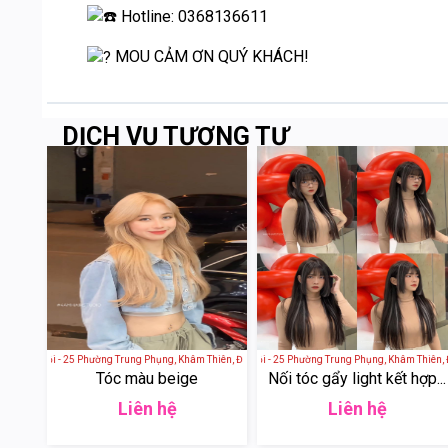
Hotline: 0368136611
MOU CẢM ƠN QUÝ KHÁCH!
DỊCH VỤ TƯƠNG TỰ
 - Hà Nội - 25 Phường Trung Phụng, Khâm Thiên, Đống Đa, Hà Nội, Việt Nam
4AM Hair Studio - Hà Nội - 25 Phường Trung Phụng, Khâm Thiên, Đố
Mou Hair -
Tóc màu beige
Nối tóc gẩy light kết hợp...
Liên hệ
Liên hệ