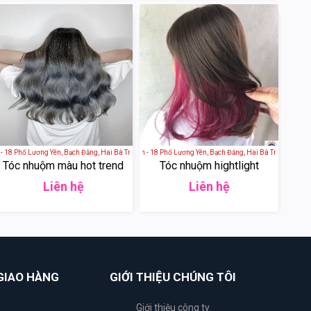
 Việt Nam
18 Phố Lương Yên, Bạch Đằng, Hai Bà Trưng, Hà Nội, Việt Nam
Helios Hair Beauty Salon - 18 Phố Lương Yên, Bạch Đằng, Hai Bà Trưng, Hà Nội, 
Tóc nhuộm màu hot trend
Tóc nhuộm hightlight
Liên hệ
Liên hệ
GIAO HÀNG
GIỚI THIỆU CHÚNG TÔI
Giới thiệu công ty