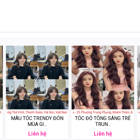
ng Đa, Hà Nội, Việt Nam
 157 Lương Thế Vinh, Thanh Xuân, Hà Nội, Việt Nam
4AM Hair Studio - Hà Nội - 25 Phường Trung Phụng, Khâm Thiên, Đống Đa,
4AM Hair Studio - Hà Nội - 
MÀU TÓC TRENDY ĐÓN
TÓC ĐỎ TÔNG SÁNG TRẺ
MÙA GI...
TRUN...
Liên hệ
Liên hệ