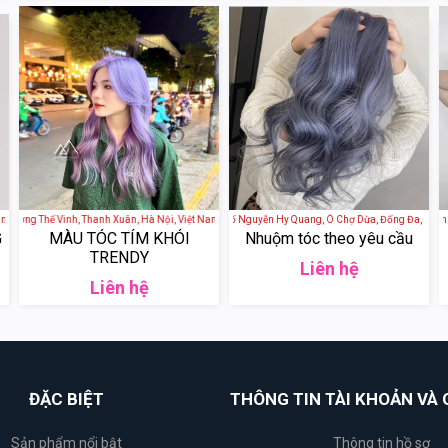
ệt Nam
 157 Lương Thế Vinh, Thanh Xuân, Hà Nội, Việt Nam
SooIn Hair Salon - 98 Phố Nguyễn Hy Quang, Ô Chợ Dừa, Đống Đa, Hà Nội,
Helios Hair Beauty Salon - 
G
MÀU TÓC TÍM KHÓI
Nhuộm tóc theo yêu cầu
TRENDY
Liên hệ
Liên hệ
ĐẶC BIỆT
THÔNG TIN TÀI KHOẢN VÀ 
Sản phẩm nổi bật
Thông tin hồ sơ