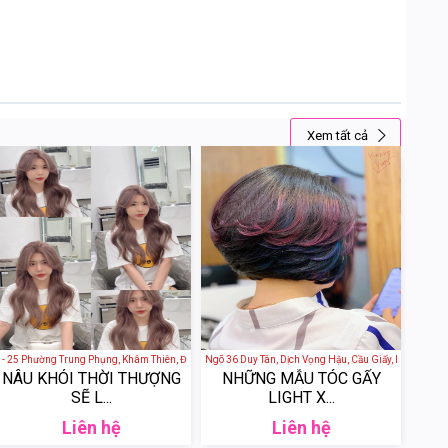
Xem tất cả
 Hà Nội, Việt Nam
25 Phường Trung Phụng, Khâm Thiên, Đống Đa, Hà Nội, Việt Nam
Anh Đào Hair Salon - 39 Ngõ 36 Duy Tân, Dịch Vọng Hậu, Cầu Giấy, Hà Nội, Việt 
NÂU KHÓI THỜI THƯỢNG
NHỮNG MẪU TÓC GẨY
SẼ L...
LIGHT X...
Liên hệ
Liên hệ