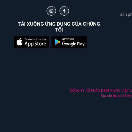
Sản ph
TẢI XUỐNG ỨNG DỤNG CỦA CHÚNG
TÔI
CÔNG TY CỔ PHẦN ĐT&TM SAO VIỆT, Gi
Địa chỉ trụ sở chí