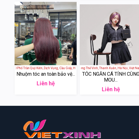
n - 5/30 Phố Trần Quý Kiên, Dịch Vọng, Cầu Giấy, Hà Nội, Việt Nam
Mou Hair - 157 Lương Thế Vinh, Thanh Xuân, Hà Nội, Vi
Mou Hair -
Nhuộm tóc an toàn bảo vệ...
TÓC NGẮN CÁ TÍNH CÙN
MOU...
Liên hệ
Liên hệ