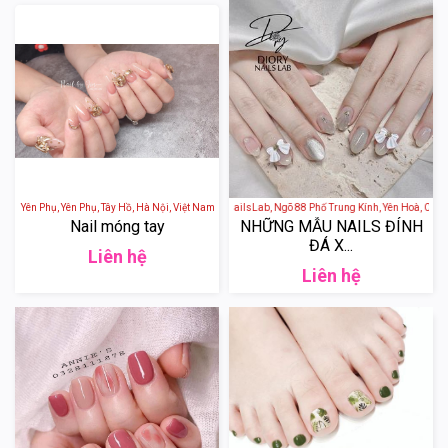
 40 Phố Yên Phụ, Yên Phụ, Tây Hồ, Hà Nội, Việt Nam
Diory NailsLab - Diory NailsLab, Ngõ 88 Phố Trung Kính, Yên Hoà, Cầu Gi
Nail móng tay
NHỮNG MẪU NAILS ĐÍNH
ĐÁ X...
Liên hệ
Liên hệ