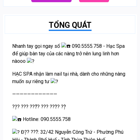
TỔNG QUÁT
Nhanh tay gọi ngay số
090.5555.758 - Hạc Spa
để giúp bàn tay của các nàng trở nên lung linh hơn
nàooo
HẠC SPA nhận làm nail tại nhà, dành cho những nàng
muốn sự riêng tư
————————————
??̣? ??? ???̂́? ??? ???̂? ??̣̂
Hotline: 090.5555.758
Đ?̣? ???̉: 32/42 Nguyễn Công Trứ - Phường Phú
Hội - Thành Phố Huế - Tỉnh Thừa Thiên Huế.