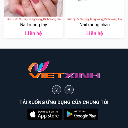
hố Trần Quốc Vượng, làng Vòng, Dịch Vọng Hậu, Cầu Giấy, Hanoi, Vietnam
Annies Nail Mi - 29 Phố Trần Quốc Vượng, làng Vòng, Dịch Vọng Hậu, Cầu 
Nail móng tay
Nail móng chân
Liên hệ
Liên hệ
TẢI XUỐNG ỨNG DỤNG CỦA CHÚNG TÔI