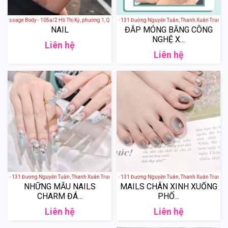
assage Body - 105a/2 Hồ Thị Kỷ, phường 1, Quận 10, Ho Chi Minh City, Vietnam
LAMIA beauty boutique - 131 Đường Nguyễn Tuân, Thanh Xuân Trung, Th
NAIL
ĐẮP MÓNG BẰNG CÔNG
NGHỆ X...
Liên hệ
Liên hệ
e - 131 Đường Nguyễn Tuân, Thanh Xuân Trung, Thanh Xuân, Hà Nội, Việt Nam
LAMIA beauty boutique - 131 Đường Nguyễn Tuân, Thanh Xuân Trung, Th
NHỮNG MẪU NAILS
MAILS CHÂN XINH XUỐNG
CHARM ĐÁ...
PHỐ...
Liên hệ
Liên hệ