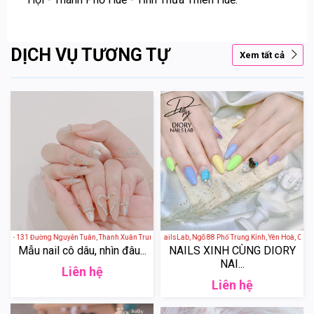
DỊCH VỤ TƯƠNG TỰ
Xem tất cả
e - 131 Đường Nguyễn Tuân, Thanh Xuân Trung, Thanh Xuân, Hà Nội, Việt Nam
Diory NailsLab - Diory NailsLab, Ngõ 88 Phố Trung Kính, Yên Hoà, Cầu Gi
Mẫu nail cô dâu, nhìn đâu...
NAILS XINH CÙNG DIORY
NAI...
Liên hệ
Liên hệ