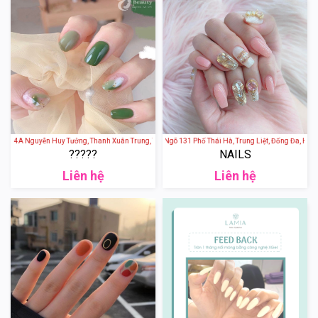
 - 174A Nguyễn Huy Tưởng, Thanh Xuân Trung, Thanh Xuân, Hà Nội, Việt Nam
Nail Mộc An Nhiên - 11 Ngõ 131 Phố Thái Hà, Trung Liệt, Đống Đa, Hà Nộ
?????
NAILS
Liên hệ
Liên hệ