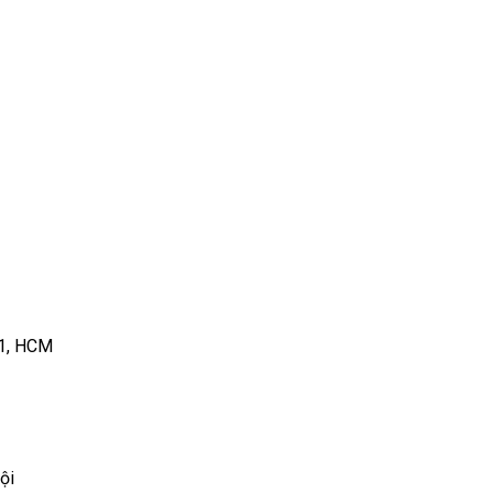
 1, HCM
ội