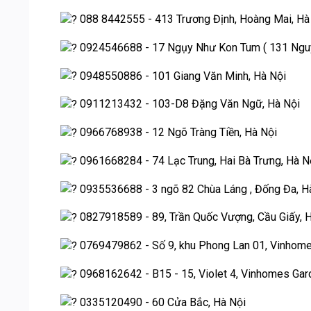
088 8442555 - 413 Trương Định, Hoàng Mai, Hà
0924546688‬ - 17 Ngụy Như Kon Tum ( 131 Nguyễ
0948550886 - 101 Giang Văn Minh, Hà Nội
0911213432 - 103-D8 Đặng Văn Ngữ, Hà Nội
0966768938 - 12 Ngõ Tràng Tiền, Hà Nội
0961668284‬ - 74 Lạc Trung, Hai Bà Trưng, Hà N
0935536688 - 3 ngõ 82 Chùa Láng , Đống Đa, H
0827918589 - 89, Trần Quốc Vượng, Cầu Giấy, 
0769479862 - Số 9, khu Phong Lan 01, Vinhom
0968162642 - B15 - 15, Violet 4, Vinhomes Garden
0335120490 - 60 Cửa Bắc, Hà Nội