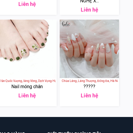
NGHỆ X...
Liên hệ
Liên hệ
iấy, Hanoi, Vietnam
n Quốc Vượng, làng Vòng, Dịch Vọng Hậu, Cầu Giấy, Hanoi, Vietnam
Halei Shop - 8g Ngõ 121 Chùa Láng, Láng Thượng, Đống Đa, Hà Nội, Việt Nam
Nail móng chân
?????
Liên hệ
Liên hệ