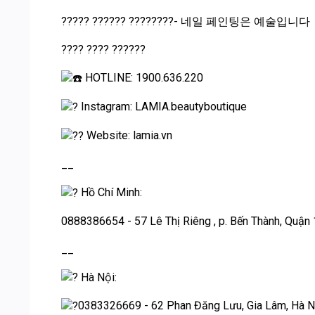
????? ?????? ????????- 네일 페인팅은 예술입니다
???? ???? ??????
HOTLINE: 1900.636.220
Instagram: LAMIA.beautyboutique
Website: lamia.vn
__
Hồ Chí Minh:
0888386654 - 57 Lê Thị Riêng , p. Bến Thành, Quận
__
Hà Nội:
0383326669 - 62 Phan Đăng Lưu, Gia Lâm, Hà N