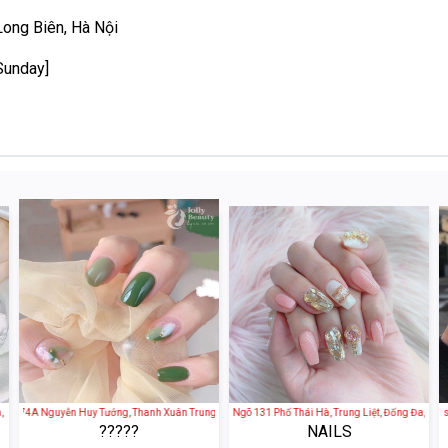
ong Biên, Hà Nội
Sunday]
u Giấy, Hà Nội, Việt Nam
- 174A Nguyễn Huy Tưởng, Thanh Xuân Trung, Thanh Xuân, Hà Nội, Việt Nam
Nail Mộc An Nhiên - 11 Ngõ 131 Phố Thái Hà, Trung Liệt, Đống Đa, Hà Nội,
Gội Đầu Dưỡng Sinh Massage 
?????
NAILS