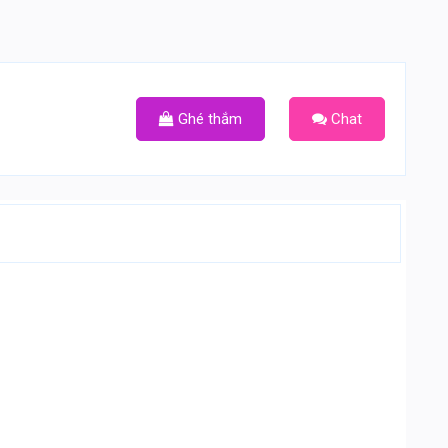
Ghé thắm
Chat