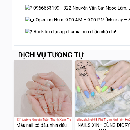
0966653199 - 322 Nguyễn Văn Cừ, Ngọc Lâm, L
Opening Hour: 9:00 AM – 9:00 PM [Monday – 
Book lịch tại app Lamia còn chần chờ chi!
DỊCH VỤ TƯƠNG TỰ
utique - 131 Đường Nguyễn Tuân, Thanh Xuân Trung, Thanh Xuân, Hà Nội, Việt Nam
Diory NailsLab - Diory NailsLab, Ngõ 88 Phố Trung Kính, Yên Hoà, Cầ
Jolly Beauty Nail Mi 
Mẫu nail cô dâu, nhìn đâu...
NAILS XINH CÙNG DIORY