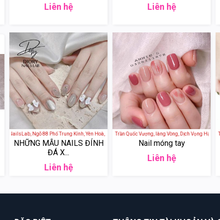
Liên hệ
Liên hệ
 Nam
y NailsLab, Ngõ 88 Phố Trung Kính, Yên Hoà, Cầu Giấy, Hà Nội, Việt Nam
Annies Nail Mi - 29 Phố Trần Quốc Vượng, làng Vòng, Dịch Vọng Hậu, Cầu G
Annies Nail Mi - 29 Phố Trầ
NHỮNG MẪU NAILS ĐÍNH
Nail móng tay
ĐÁ X...
Liên hệ
Liên hệ