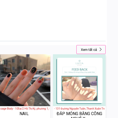
Xem tất cả
 Việt Nam
Body - 105a/2 Hồ Thị Kỷ, phường 1, Quận 10, Ho Chi Minh City, Vietnam
LAMIA beauty boutique - 131 Đường Nguyễn Tuân, Thanh Xuân Trung, Thanh Xuâ
NAIL
ĐẮP MÓNG BẰNG CÔNG