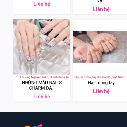
NAI...
Liên hệ
Liên hệ
utique - 131 Đường Nguyễn Tuân, Thanh Xuân Trung, Thanh Xuân, Hà Nội, Việt Nam
Nail By Jin - 40 Phố Yên Phụ, Yên Phụ, Tây Hồ, Hà Nội, Việt
Diory NailsLab - Dior
NHỮNG MẪU NAILS
Nail móng tay
CHARM ĐÁ...
Liên hệ
Liên hệ