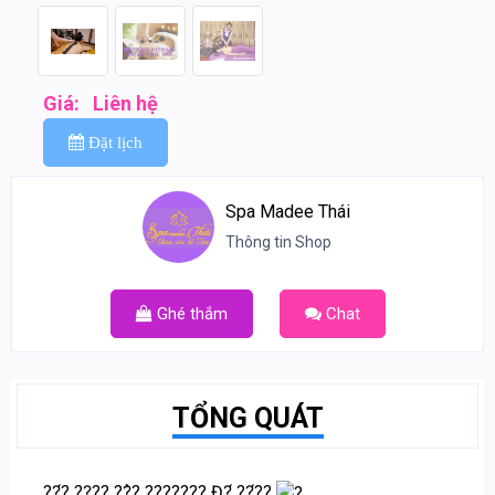
Giá:
Liên hệ
Đặt lịch
Spa Madee Thái
Thông tin Shop
Ghé thắm
Chat
TỔNG QUÁT
??́? ??̣?? ??̉? ??????? Đ?́ ??́??