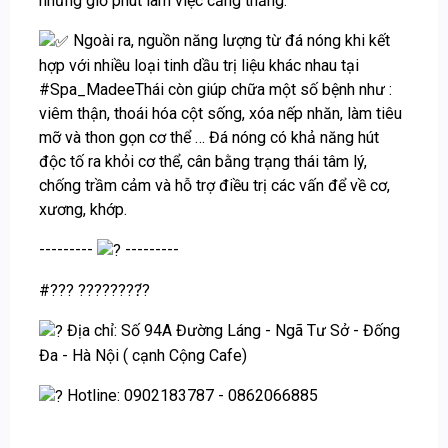
những giờ phút làm việc căng thẳng.
Ngoài ra, nguồn năng lượng từ đá nóng khi kết
hợp với nhiều loại tinh dầu trị liệu khác nhau tại
#Spa_MadeeThái
còn giúp chữa một số bệnh như :
viêm thận, thoái hóa cột sống, xóa nếp nhăn, làm tiêu
mỡ và thon gọn cơ thể … Đá nóng có khả năng hút
độc tố ra khỏi cơ thể, cân bằng trạng thái tâm lý,
chống trầm cảm và hỗ trợ điều trị các vấn để về cơ,
xương, khớp.
---------
---------
#???
????????́?
Địa chỉ: Số 94A Đường Láng - Ngã Tư Sở - Đống
Đa - Hà Nội ( cạnh Cộng Cafe)
Hotline: 0902183787 - 0862066885