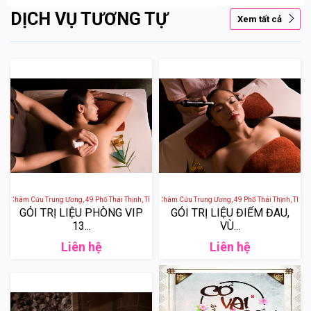
DỊCH VỤ TƯƠNG TỰ
Xem tất cả
ện Châm Cứu Trung Ương, 49 Phố Thái Thịnh, Thịnh Quang, Đống Đa, Hà Nội, Việt Nam
Sen Tài Thu - Bệnh Viện Châm Cứu Trung Ương, 49 Phố Thái Thịnh, Thịnh 
GÓI TRỊ LIỆU PHÒNG VIP
GÓI TRỊ LIỆU ĐIỂM ĐAU,
13...
VÙ...
Liên hệ
Liên hệ