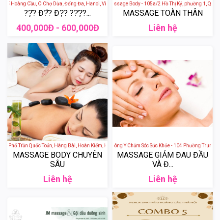
 Phố Hoàng Cầu, Ô Chợ Dừa, Đống Đa, Hanoi, Vietnam
Gội Đầu Dưỡng Sinh Massage Body - 105a/2 Hồ Thị Kỷ, phường 1, Quận 10
??̣̂? Đ?̂̀? Đ?̣? ??̛?̛̣?...
MASSAGE TOÀN THÂN
400,000Đ - 600,000Đ
Liên hệ
6b Phố Trần Quốc Toản, Hàng Bài, Hoàn Kiếm, Hà Nội, Việt Nam
Hoa Mộc Tâm An - Spa Đông Y Chăm Sóc Sức Khỏe - 104 Phường Trung Phụ
MASSAGE BODY CHUYÊN
MASSAGE GIẢM ĐAU ĐẦU
SÂU
VÀ Đ...
Liên hệ
Liên hệ