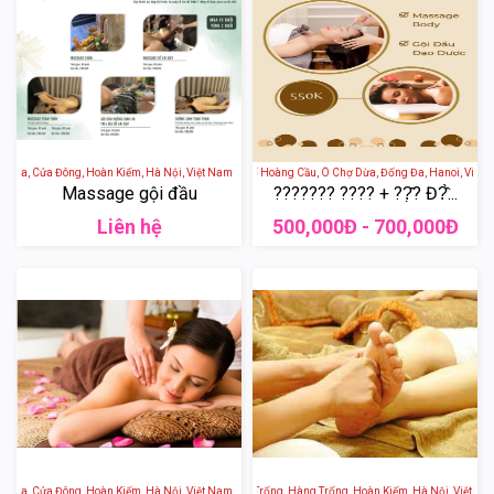
 Da, Cửa Đông, Hoàn Kiếm, Hà Nội, Việt Nam
Perla Spa - 4 Ngõ 73 Phố Hoàng Cầu, Ô Chợ Dừa, Đống Đa, Hanoi, Vietna
Massage gội đầu
??????? ???? + ??̣̂? Đ?̂̀...
Liên hệ
500,000Đ - 700,000Đ
 Da, Cửa Đông, Hoàn Kiếm, Hà Nội, Việt Nam
SOL SPA - 65 Phố Hàng Trống, Hàng Trống, Hoàn Kiếm, Hà Nội, Việt Nam