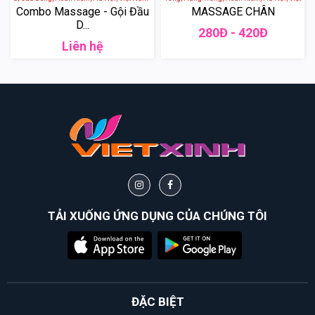
Combo Massage - Gội Đầu
MASSAGE CHÂN
D...
280Đ - 420Đ
Liên hệ
TẢI XUỐNG ỨNG DỤNG CỦA CHÚNG TÔI
ĐẶC BIỆT