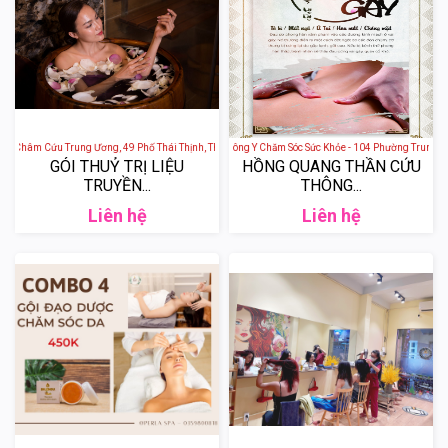
ện Châm Cứu Trung Ương, 49 Phố Thái Thịnh, Thịnh Quang, Đống Đa, Hà Nội, Việt Nam
Hoa Mộc Tâm An - Spa Đông Y Chăm Sóc Sức Khỏe - 104 Phường Trung Phụ
GÓI THUỶ TRỊ LIỆU
HỒNG QUANG THẦN CỨU
TRUYỀN...
THÔNG...
Liên hệ
Liên hệ