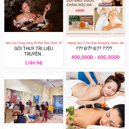
n Châm Cứu Trung Ương, 49 Phố Thái Thịnh, Thịnh Quang, Đống Đa, Hà Nội, Việt Nam
Perla Spa - 4 Ngõ 73 Phố Hoàng Cầu, Ô Chợ Dừa, Đống Đa, Hanoi, Vietnam
GÓI THUỶ TRỊ LIỆU
??̣̂? Đ?̂̀? Đ?̣? ??̛?̛̣?...
TRUYỀN...
400,000Đ - 600,000Đ
Liên hệ