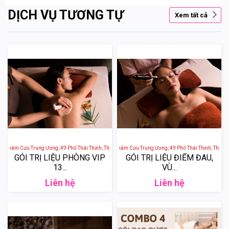
DỊCH VỤ TƯƠNG TỰ
Xem tất cả
n Châm Cứu Trung Ương, 49 Phố Thái Thịnh, Thịnh Quang, Đống Đa, Hà Nội, Việt Nam
Sen Tài Thu - Bệnh Viện Châm Cứu Trung Ương, 49 Phố Thái Thịnh, Thịnh Q
GÓI TRỊ LIỆU PHÒNG VIP
GÓI TRỊ LIỆU ĐIỂM ĐAU,
13...
VÙ...
Liên hệ
Liên hệ