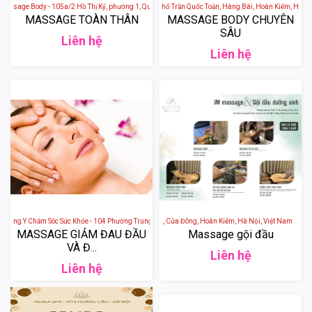
sage Body - 105a/2 Hồ Thị Kỷ, phường 1, Quận 10, Ho Chi Minh City, Vietnam
Shi Spa and Beauty - 6b Phố Trần Quốc Toản, Hàng Bài, Hoàn Kiếm, Hà Nội,
MASSAGE TOÀN THÂN
MASSAGE BODY CHUYÊN
SÂU
Liên hệ
Liên hệ
Đông Y Chăm Sóc Sức Khỏe - 104 Phường Trung Phụng, Trung Phụng, Đống Đa, Hà Nội, Việt Nam
JM Spa - 16 Phố Hàng Da, Cửa Đông, Hoàn Kiếm, Hà Nội, Việt Nam
MASSAGE GIẢM ĐAU ĐẦU
Massage gội đầu
VÀ Đ...
Liên hệ
Liên hệ