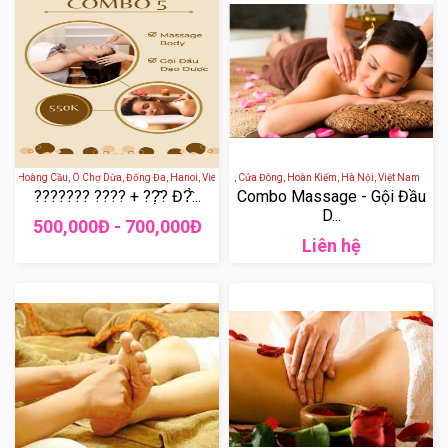
hố Hoàng Cầu, Ô Chợ Dừa, Đống Đa, Hanoi, Vietnam
JM Spa - 16 Phố Hàng Da, Cửa Đông, Hoàn Kiếm, Hà Nội, Việt Nam
??????? ???? + ??̣̂? Đ?̂̀...
Combo Massage - Gội Đầu
D...
500,000Đ - 700,000Đ
Liên hệ