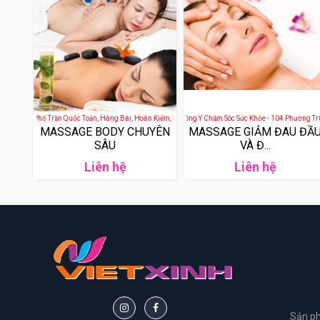
y - 6b Phố Trần Quốc Toản, Hàng Bài, Hoàn Kiếm, Hà Nội, Việt Nam
Hoa Mộc Tâm An - Spa Đông Y Chăm Sóc Sức Khỏe - 104 Phường Trung 
JM Spa - 16 Phố 
MASSAGE BODY CHUYÊN
MASSAGE GIẢM ĐAU ĐẦ
SÂU
VÀ Đ...
Liên hệ
Liên hệ
Sản ph