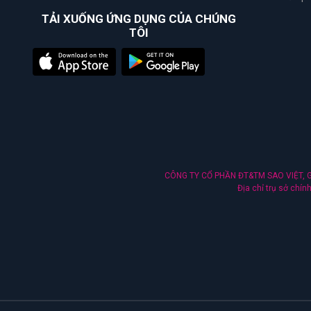
TẢI XUỐNG ỨNG DỤNG CỦA CHÚNG
TÔI
CÔNG TY CỔ PHẦN ĐT&TM SAO VIỆT, Gi
Địa chỉ trụ sở chí