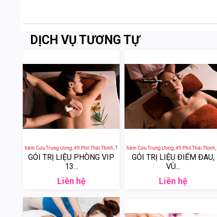
DỊCH VỤ TƯƠNG TỰ
h Viện Châm Cứu Trung Ương, 49 Phố Thái Thịnh, Thịnh Quang, Đống Đa, Hà Nội, Việt Nam
Sen Tài Thu - Bệnh Viện Châm Cứu Trung Ương, 49 Phố Thái Thịnh, Thị
Sen Tài Thu - Bệnh Viện
GÓI TRỊ LIỆU PHÒNG VIP
GÓI TRỊ LIỆU ĐIỂM ĐAU,
13...
VÙ...
Liên hệ
Liên hệ