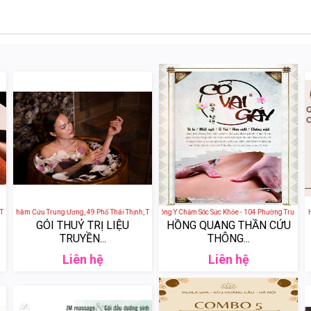
nh Quang, Đống Đa, Hà Nội, Việt Nam
 Châm Cứu Trung Ương, 49 Phố Thái Thịnh, Thịnh Quang, Đống Đa, Hà Nội, Việt Nam
Hoa Mộc Tâm An - Spa Đông Y Chăm Sóc Sức Khỏe - 104 Phường Trung Phụng,
Perla Spa - 4 Ngõ 73 Phố Hoà
GÓI THUỶ TRỊ LIỆU
HỒNG QUANG THẦN CỨU
TRUYỀN...
THÔNG...
Liên hệ
Liên hệ