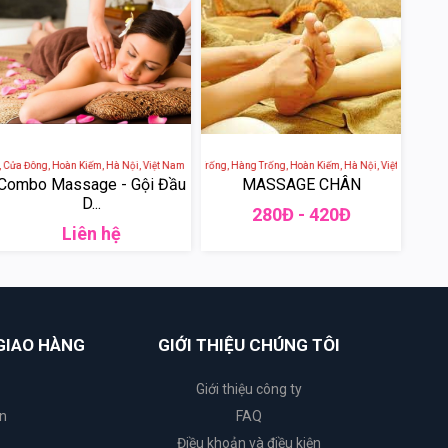
a, Cửa Đông, Hoàn Kiếm, Hà Nội, Việt Nam
SOL SPA - 65 Phố Hàng Trống, Hàng Trống, Hoàn Kiếm, Hà Nội, Việt Nam
Combo Massage - Gội Đầu
MASSAGE CHÂN
D...
280Đ - 420Đ
Liên hệ
GIAO HÀNG
GIỚI THIỆU CHÚNG TÔI
Giới thiệu công ty
n
FAQ
Điều khoản và điều kiện