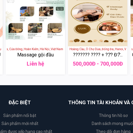
Phụng, Trung Phụng, Đống Đa, Hà Nội, Việt Nam
Hàng Da, Cửa Đông, Hoàn Kiếm, Hà Nội, Việt Nam
Perla Spa - 4 Ngõ 73 Phố Hoàng Cầu, Ô Chợ Dừa, Đống Đa, Hanoi, Vietnam
JM Spa - 16 Phố Hàng D
U
Massage gội đầu
??????? ???? + ??̣̂? Đ?̂̀...
Liên hệ
500,000Đ - 700,000Đ
ĐẶC BIỆT
THÔNG TIN TÀI KHOẢN VÀ 
Sản phẩm nổi bật
Thông tin hồ sơ
Sản phẩm mới nhất
Danh sách mong muố
ẩm được xếp hạng cao nhất
Theo dõi đơn hàng