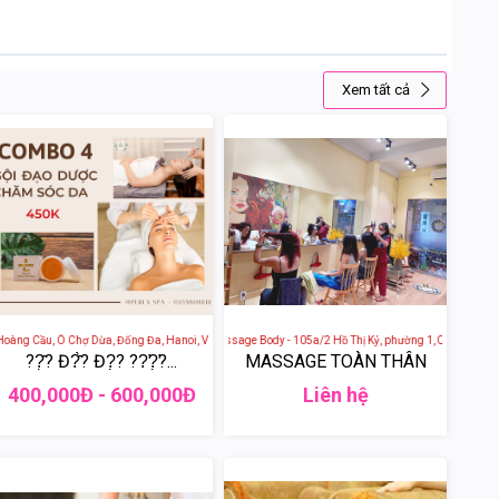
Xem tất cả
 Trung Phụng, Đống Đa, Hà Nội, Việt Nam
ng Cầu, Ô Chợ Dừa, Đống Đa, Hanoi, Vietnam
Gội Đầu Dưỡng Sinh Massage Body - 105a/2 Hồ Thị Kỷ, phường 1, Quận 10, Ho Chi 
??̣̂? Đ?̂̀? Đ?̣? ??̛?̛̣?...
MASSAGE TOÀN THÂN
400,000Đ - 600,000Đ
Liên hệ