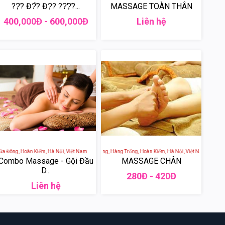
??̣̂? Đ?̂̀? Đ?̣? ??̛?̛̣?...
MASSAGE TOÀN THÂN
400,000Đ - 600,000Đ
Liên hệ
Da, Cửa Đông, Hoàn Kiếm, Hà Nội, Việt Nam
SOL SPA - 65 Phố Hàng Trống, Hàng Trống, Hoàn Kiếm, Hà Nội, Việt Nam
Combo Massage - Gội Đầu
MASSAGE CHÂN
D...
280Đ - 420Đ
Liên hệ