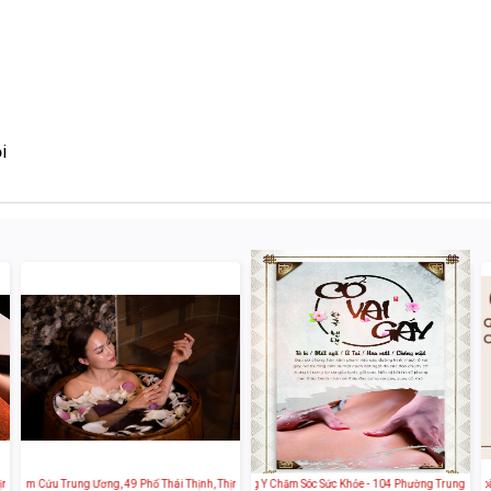
i
h Quang, Đống Đa, Hà Nội, Việt Nam
Châm Cứu Trung Ương, 49 Phố Thái Thịnh, Thịnh Quang, Đống Đa, Hà Nội, Việt Nam
Hoa Mộc Tâm An - Spa Đông Y Chăm Sóc Sức Khỏe - 104 Phường Trung Phụng, 
Perla Spa - 4 Ngõ 73 Phố Hoàn