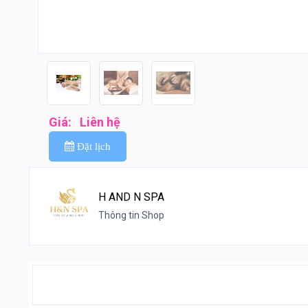
Giá:
Liên hệ
Đặt lịch
H AND N SPA
Thông tin Shop