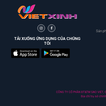
Sản ph
TẢI XUỐNG ỨNG DỤNG CỦA CHÚNG
TÔI
CÔNG TY CỔ PHẦN ĐT&TM SAO VIỆT, Gi
Địa chỉ trụ sở chí