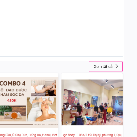
Xem tất cả
Trung Phụng, Đống Đa, Hà Nội, Việt Nam
g Cầu, Ô Chợ Dừa, Đống Đa, Hanoi, Vietnam
Gội Đầu Dưỡng Sinh Massage Body - 105a/2 Hồ Thị Kỷ, phường 1, Quận 10, Ho Chi M