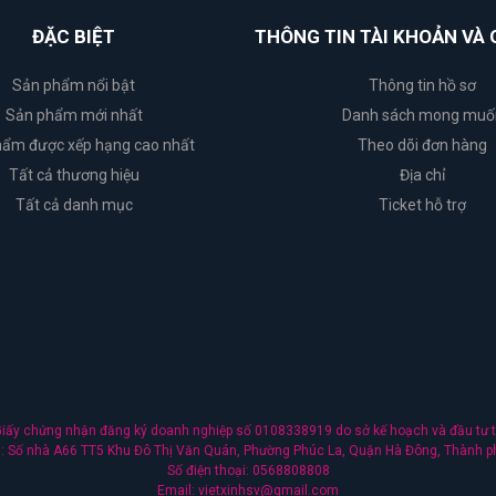
ĐẶC BIỆT
THÔNG TIN TÀI KHOẢN VÀ 
Sản phẩm nổi bật
Thông tin hồ sơ
Sản phẩm mới nhất
Danh sách mong muố
ẩm được xếp hạng cao nhất
Theo dõi đơn hàng
Tất cả thương hiệu
Địa chỉ
Tất cả danh mục
Ticket hỗ trợ
ấy chứng nhận đăng ký doanh nghiệp số 0108338919 do sở kế hoạch và đầu tư t
nh: Số nhà A66 TT5 Khu Đô Thị Văn Quán, Phường Phúc La, Quận Hà Đông, Thành p
Số điện thoại: 0568808808
Email: vietxinhsv@gmail.com