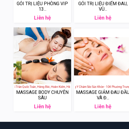
GÓI TRỊ LIỆU PHÒNG VIP
GÓI TRỊ LIỆU ĐIỂM ĐAU,
13...
VÙ...
Liên hệ
Liên hệ
 - 6b Phố Trần Quốc Toản, Hàng Bài, Hoàn Kiếm, Hà Nội, Việt Nam
Hoa Mộc Tâm An - Spa Đông Y Chăm Sóc Sức Khỏe - 104 Phường Trung P
JM Spa - 16 Phố
MASSAGE BODY CHUYÊN
MASSAGE GIẢM ĐAU ĐẦ
SÂU
VÀ Đ...
Liên hệ
Liên hệ