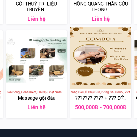
GÓI THUỶ TRỊ LIỆU
HỒNG QUANG THẦN CỨU
TRUYỀN...
THÔNG...
Liên hệ
Liên hệ
hụng, Trung Phụng, Đống Đa, Hà Nội, Việt Nam
 Hàng Da, Cửa Đông, Hoàn Kiếm, Hà Nội, Việt Nam
Perla Spa - 4 Ngõ 73 Phố Hoàng Cầu, Ô Chợ Dừa, Đống Đa, Hanoi, Vietnam
JM Spa - 16 Phố Hàng 
U
Massage gội đầu
??????? ???? + ??̣̂? Đ?̂̀...
Liên hệ
500,000Đ - 700,000Đ