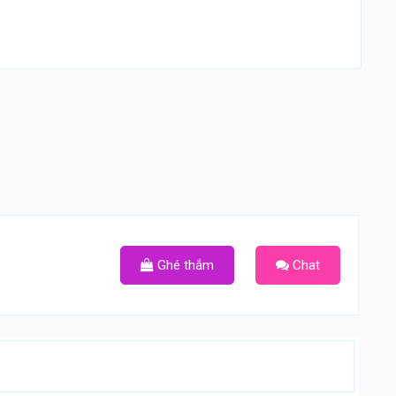
Ghé thắm
Chat