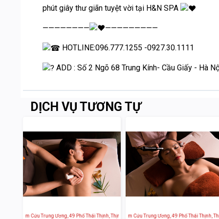
phút giây thư giãn tuyệt vời tại H&N SPA
————————
—————————
HOTLINE:096.777.1255 -0927.30.1111
ADD : Số 2 Ngõ 68 Trung Kính- Cầu Giấy - Hà Nộ
DỊCH VỤ TƯƠNG TỰ
 Viện Châm Cứu Trung Ương, 49 Phố Thái Thịnh, Thịnh Quang, Đống Đa, Hà Nội, Việt Nam
Sen Tài Thu - Bệnh Viện Châm Cứu Trung Ương, 49 Phố Thái Thịnh, Thịn
Sen Tài Thu - Bệnh Viện 