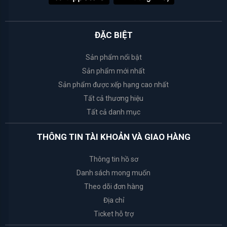
VẬT
Transino
TƯ
ĐẶC BIỆT
Soin
Pur
Sản phẩm nổi bật
Sản phẩm mới nhất
Animerry
Sản phẩm được xếp hạng cao nhất
Tất cả thương hiệu
Animerry
Tất cả danh mục
Habaria
THÔNG TIN TÀI KHOẢN VÀ GIAO HÀNG
Foellie
Thông tin hồ sơ
Danh sách mong muốn
Spring
Theo dõi đơn hàng
leaf
Địa chỉ
Ticket hỗ trợ
Bath