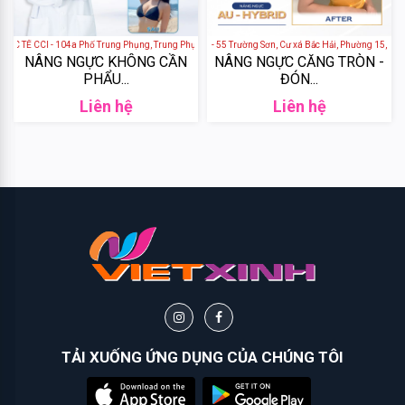
+
Etiaxil
SPA
+
SALON
C TẾ CCI - 104a Phố Trung Phụng, Trung Phụng, Đống Đa, Hà Nội, Việt Nam
VIỆN THẨM MỸ SIAM - 55 Trường Sơn, Cư xá Bắc Hải, Phường 15, Quậ
Dionel
NAIL&MI
NÂNG NGỰC KHÔNG CẦN
NÂNG NGỰC CĂNG TRÒN -
PHẨU...
ĐÓN...
+
SALON
Whisis
Liên hệ
Liên hệ
HAIR &
MAKE
UP
Bbia
+
MASSAGE
Romand
& GỘI ĐẦU
+
NHA
Chivey
KHOA
THẨM
MỸ
3CE
+
MỸ
Cosrx
PHẨM
TẢI XUỐNG ỨNG DỤNG CỦA CHÚNG TÔI
THIẾT
Orihiro
BỊ