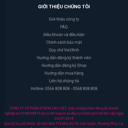
&
GIỚI THIỆU CHÚNG TÔI
Body
Work
Giới thiệu công ty
FAQ
Daily
Điều khoản và điều kiện
Comma
Chính sách bảo mật
Quy chế VietXinh
Sheseido
Hướng dẫn đăng ký thành viên
Hướng dẫn đăng ký Shop
Healthy
Hướng dẫn mua hàng
Care
Liên hệ chúng tôi
Hotline: 0566 808 808 - 0568 808 808
Hayari
Fracora
CÔNG TY CỔ PHẦN ĐT&TM SAO VIỆT, Giấy chứng nhận đăng ký doanh
nghiệp số 0108338919 do sở kế hoạch và đầu tư thành phố Hà Nội cấp ngày
02/07/2018
Club
Địa chỉ trụ sở chính: Số nhà A66 TT5 Khu Đô Thị Văn Quán, Phường Phúc La,