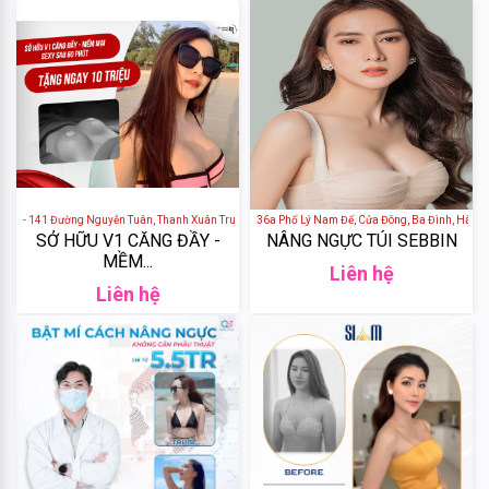
Gogotales
Nars
Nội - 141 Đường Nguyễn Tuân, Thanh Xuân Trung, Thanh Xuân, Hà Nội, Việt Nam
Thẩm Mỹ Viện SLINE - 36a Phố Lý Nam Đế, Cửa Đông, Ba Đình, Hà Nội
SỞ HỮU V1 CĂNG ĐẦY -
NÂNG NGỰC TÚI SEBBIN
YSL
MỀM...
Liên hệ
Liên hệ
Clio
Aromatic
Thể
loại
Rosemary
+
THẨM
Crest
MỸ