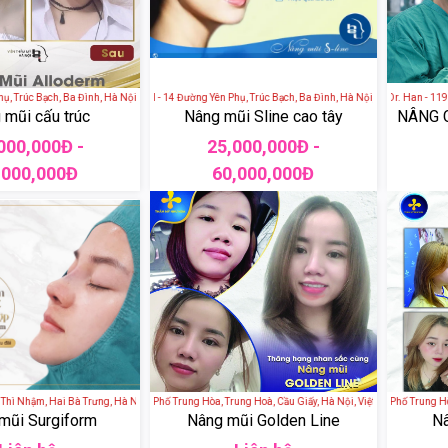
rúc Bạch, Ba Đình, Hà Nội, Việt Nam
VIỆN THẨM MỸ HÀ NỘI - 14 Đường Yên Phụ, Trúc Bạch, Ba Đình, Hà Nội, Việt Nam
Viện Thẩm Mỹ Quốc Tế Dr. Han - 119 Đư
 mũi cấu trúc
Nâng mũi Sline cao tây
NÂNG 
000,000Đ -
25,000,000Đ -
,000,000Đ
60,000,000Đ
ì Nhậm, Hai Bà Trưng, Hà Nội, Việt Nam
Thẩm Mỹ Như Hoa - 24 Phố Trung Hòa, Trung Hoà, Cầu Giấy, Hà Nội, Việt Nam
Thẩm Mỹ Như Hoa - 24 Phố Trung Hòa, 
mũi Surgiform
Nâng mũi Golden Line
Nâ