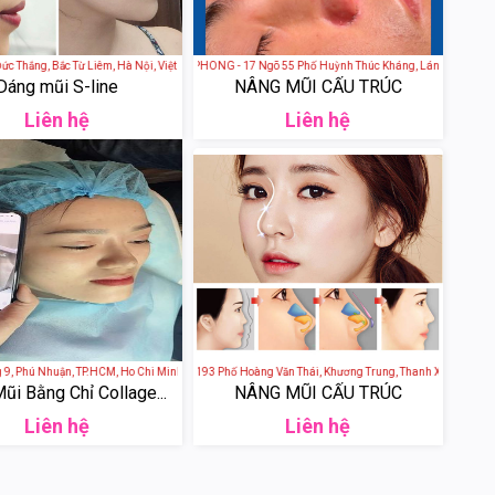
 Thắng, Bắc Từ Liêm, Hà Nội, Việt Nam
THẨM MỸ VIỆN TUẤN PHONG - 17 Ngõ 55 Phố Huỳnh Thúc Kháng, Láng Hạ, Đống Đa,
Dáng mũi S-line
NÂNG MŨI CẤU TRÚC
Liên hệ
Liên hệ
 Nghệ An, Việt Nam
 Phú Nhuận, TP.HCM, Ho Chi Minh City, Vietnam
THẨM MỸ VIỆN LANI - 193 Phố Hoàng Văn Thái, Khương Trung, Thanh Xuân, Hà Nội, 
ũi Bằng Chỉ Collage...
NÂNG MŨI CẤU TRÚC
Liên hệ
Liên hệ