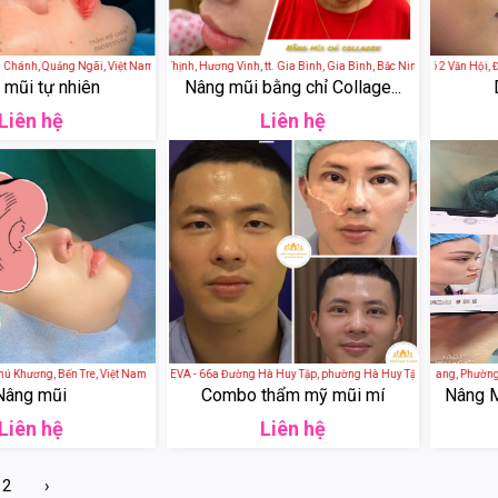
hánh, Quảng Ngãi, Việt Nam
Daily Spa - 280 Lê Văn Thịnh, Hương Vinh, tt. Gia Bình, Gia Bình, Bắc Ninh, Việt Nam
New Sun Beauty - 6 Ngõ 2 Văn Hội, Đức
 mũi tự nhiên
Nâng mũi bằng chỉ Collage...
Liên hệ
Liên hệ
Khương, Bến Tre, Việt Nam
Thẩm Mỹ Quốc Tế ANDEVA - 66a Đường Hà Huy Tập, phường Hà Huy Tập, Thành phố Vinh,
Spa Tropic - 155 Phổ Quang, Phường 9,
Nâng mũi
Combo thẩm mỹ mũi mí
Nâng M
Liên hệ
Liên hệ
2
›