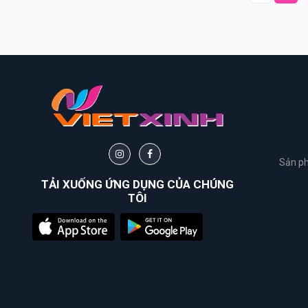
&
Body
Work
Daily
Comma
Sheseido
Sản ph
Healthy
TẢI XUỐNG ỨNG DỤNG CỦA CHÚNG
Care
TÔI
Hayari
Fracora
Club