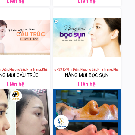
Liên hệ
Liên hệ
iện, Phương Sài, Nha Trang, Khánh Hòa, Việt Nam
Thẩm Mỹ Viện Nha Trang - 33 Tô Vĩnh Diện, Phương Sài, Nha Trang, Khánh Hòa, Việt 
NG MŨI CẤU TRÚC
NÂNG MŨI BỌC SỤN
Liên hệ
Liên hệ