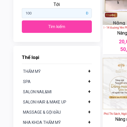
Tới
Đ
Tìm kiếm
VIỆN THẨM MỸ HÀ NỘI - 14 Đường Yên Phụ, T
Nâng
Gogotales
20,
50
Nars
Thể loại
YSL
+
THẨM MỸ
Clio
+
SPA
+
SALON NAIL&MI
Aromatic
Thể
loại
Rosemary
+
SALON HAIR & MAKE UP
+
MASSAGE & GỘI ĐẦU
+
THẨM
Crest
Thẩm Mỹ Viện Tấm - 3B Phố Thi Sách, Ngô Th
Nâng 
MỸ
+
NHA KHOA THẨM MỸ