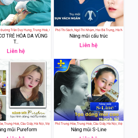
ờng Trần Duy Hưng, Trung Hoà, Cầu Giấy, Hà Nội, Việt Nam
Thẩm Mỹ Viện Tấm - 3B Phố Thi Sách, Ngô Thì Nhậm, Hai Bà Trưng, Hà Nội, Việt Nam
CƠ TRẺ HÓA DA VÙNG
Nâng mũi cấu trúc
T...
Liên hệ
Liên hệ
Trung Hoà, Cầu Giấy, Hà Nội, Việt Nam
Thẩm Mỹ Như Hoa - 24 Phố Trung Hòa, Trung Hoà, Cầu Giấy, Hà Nội, Việt Nam
ng mũi Pureform
Nâng mũi S-Line