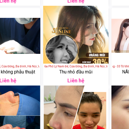
Liên hệ
Liên hệ
ửa Đông, Ba Đình, Hà Nội, Việt Nam
Thẩm Mỹ Viện SLINE - 36a Phố Lý Nam Đế, Cửa Đông, Ba Đình, Hà Nội, Việt Nam
Thẩm Mỹ Viện Nha Trang - 33 Tô Vĩnh D
 không phẫu thuật
Thu nhỏ đầu mũi
NÂ
Liên hệ
Liên hệ