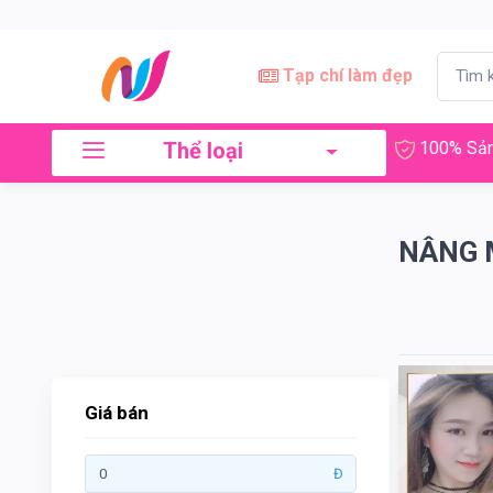
×
Lọc
Tạp chí làm đẹp
Thể loại
100% Sản
Giá
bán
NÂNG 
Tới
Tìm kiếm
Giá bán
Thương
Đ
hiệu