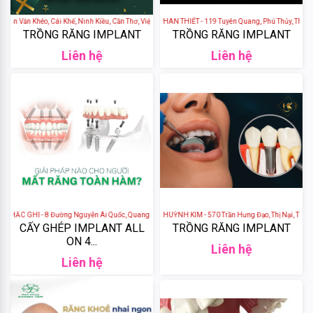
+
Etiaxil
SPA
ần Văn Khéo, Cái Khế, Ninh Kiều, Cần Thơ, Việt Nam
NHA KHOA SÀI GÒN - PHAN THIẾT - 119 Tuyên Quang, Phú Thủy, Thành ph
+
SALON
TRỒNG RĂNG IMPLANT
TRỒNG RĂNG IMPLANT
Dionel
NAIL&MI
Liên hệ
Liên hệ
+
SALON
Whisis
HAIR &
MAKE
UP
Bbia
+
MASSAGE
Romand
& GỘI ĐẦU
+
NHA
Chivey
KHOA
THẨM
ẮC GHI - 8 Đường Nguyễn Ái Quốc, Quang Vinh, Thành phố Biên Hòa, Đồng Nai, Việt Nam
NHA KHOA QUY NHƠN HUỲNH KIM - 570 Trần Hưng Đạo, Thị Nại, Thành ph
MỸ
3CE
CẤY GHÉP IMPLANT ALL
TRỒNG RĂNG IMPLANT
ON 4...
+
MỸ
Liên hệ
Cosrx
Liên hệ
PHẨM
THIẾT
Orihiro
BỊ