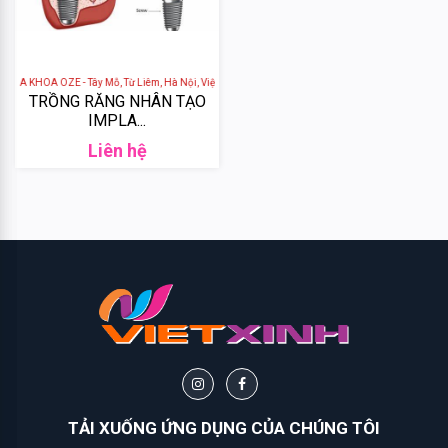
Biotin
Batiste
HA KHOA OZE - Tây Mỗ, Từ Liêm, Hà Nội, Việt Nam
TRỒNG RĂNG NHÂN TẠO
P&G
IMPLA...
Liên hệ
Veet
Vaseline
Secret
Key
Rmon
Dove
TẢI XUỐNG ỨNG DỤNG CỦA CHÚNG TÔI
Olay