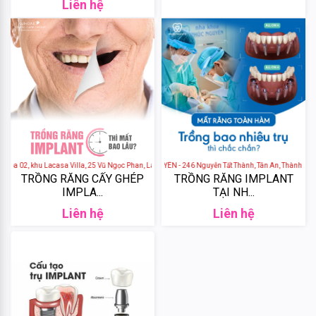
Liên hệ
DHC
Weilaiya
Tigi
Olexrs
a 02, khu Lacasa Villa, 25 Vũ Ngọc Phan, Láng Hạ, Đống Đa, Hà Nội.
NHA KHOA PHÚC NGUYÊN - 246 Nguyễn Tất Thành, Tân An, Thành phố Bu
Head
TRỒNG RĂNG CẤY GHÉP
TRỒNG RĂNG IMPLANT
IMPLA...
TẠI NH...
&
Shoulders
Liên hệ
Liên hệ
Head
&
Shoulders