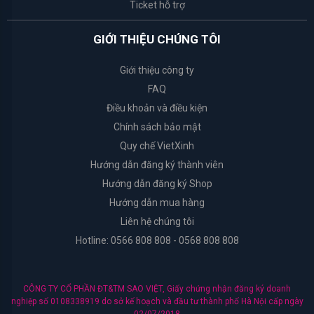
Ticket hỗ trợ
Organic
Shop
GIỚI THIỆU CHÚNG TÔI
Giới thiệu công ty
Cure
FAQ
Điều khoản và điều kiện
Arrahan
Chính sách bảo mật
Quy chế VietXinh
I'm
from
Hướng dẫn đăng ký thành viên
Hướng dẫn đăng ký Shop
Dr.Jart+
Hướng dẫn mua hàng
Liên hệ chúng tôi
Coringco
Hotline: 0566 808 808 - 0568 808 808
Ciracle
CÔNG TY CỔ PHẦN ĐT&TM SAO VIỆT, Giấy chứng nhận đăng ký doanh
nghiệp số 0108338919 do sở kế hoạch và đầu tư thành phố Hà Nội cấp ngày
Muji
02/07/2018