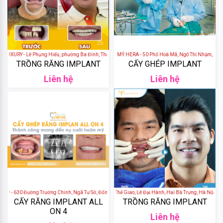
De
Nuit
GH
Creation
URY - Lê Phụng Hiểu, phường Ba Đình, Thành phố Thanh Hóa, Thanh Hoá, Việt Nam
VIỆN NHA KHOA THẨM MỸ HERA - 50 Phố Hoà Mã, Ngô Thì Nhậm, Hai Bà 
TRỒNG RĂNG IMPLANT
CẤY GHÉP IMPLANT
Elasten
Liên hệ
Liên hệ
Cantabria
Labs
Algae
Blackmores
Median
ury - 630 Đường Trường Chinh, Ngã Tư Sở, Đống Đa, Hà Nội, Việt Nam
Nha Khoa LUX - 32 Phố Thể Giao, Lê Đại Hành, Hai Bà Trưng, Hà Nội, Việ
CẤY RĂNG IMPLANT ALL
TRỒNG RĂNG IMPLANT
ON 4
Liên hệ
Laneige