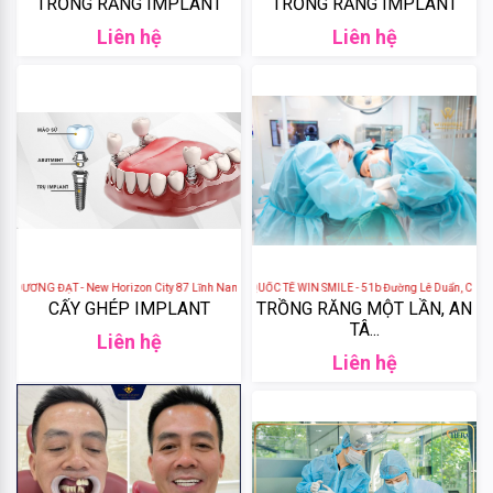
TRỒNG RĂNG IMPLANT
TRỒNG RĂNG IMPLANT
&
Liên hệ
Liên hệ
Body
Work
Daily
Comma
Sheseido
Healthy
ƠNG ĐẠT - New Horizon City 87 Lĩnh Nam, Đường Lĩnh Nam, Mai Động, Hoàng Mai, Hà Nội, V
NHA KHOA THẨM MỸ QUỐC TẾ WIN SMILE - 51b Đường Lê Duẩn, Cửa Nam
Care
CẤY GHÉP IMPLANT
TRỒNG RĂNG MỘT LẦN, AN
TÂ...
Liên hệ
Hayari
Liên hệ
Fracora
Club