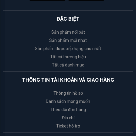
White
ĐẶC BIỆT
Conc
Sản phẩm nổi bật
Weilaiya
Sản phẩm mới nhất
Sản phẩm được xếp hạng cao nhất
Happy
Tất cả thương hiệu
Bath
Tất cả danh mục
Bath
THÔNG TIN TÀI KHOẢN VÀ GIAO HÀNG
&
Body
Thông tin hồ sơ
Works
Danh sách mong muốn
Theo dõi đơn hàng
Tosowoong
Địa chỉ
Ticket hỗ trợ
Rosette