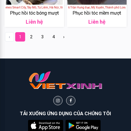
Biotin
nhomes Smart City, Tây Mỗ, Từ Liêm, Hà Nội, Việt Nam
Salon LP Hairdesign - 1276 Trần Hưng Đạo, Mỹ Xuyên, Thành phố Long Xuyê
Phục hồi tóc bóng mượt
Phục hồi tóc mềm mượt
Batiste
Liên hệ
Liên hệ
P&G
‹
1
2
3
4
›
Veet
Vaseline
Secret
Key
Rmon
TẢI XUỐNG ỨNG DỤNG CỦA CHÚNG TÔI
Dove
Olay