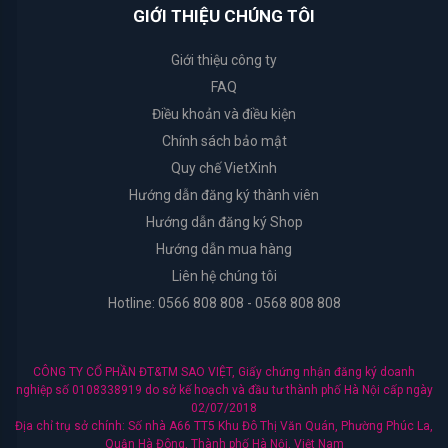
GIỚI THIỆU CHÚNG TÔI
Organic
Shop
Giới thiệu công ty
FAQ
Cure
Điều khoản và điều kiện
Chính sách bảo mật
Arrahan
Quy chế VietXinh
Hướng dẫn đăng ký thành viên
I'm
Hướng dẫn đăng ký Shop
from
Hướng dẫn mua hàng
Liên hệ chúng tôi
Dr.Jart+
Hotline: 0566 808 808 - 0568 808 808
Coringco
CÔNG TY CỔ PHẦN ĐT&TM SAO VIỆT, Giấy chứng nhận đăng ký doanh
Ciracle
nghiệp số 0108338919 do sở kế hoạch và đầu tư thành phố Hà Nội cấp ngày
02/07/2018
Địa chỉ trụ sở chính: Số nhà A66 TT5 Khu Đô Thị Văn Quán, Phường Phúc La,
Muji
Quận Hà Đông, Thành phố Hà Nội, Việt Nam