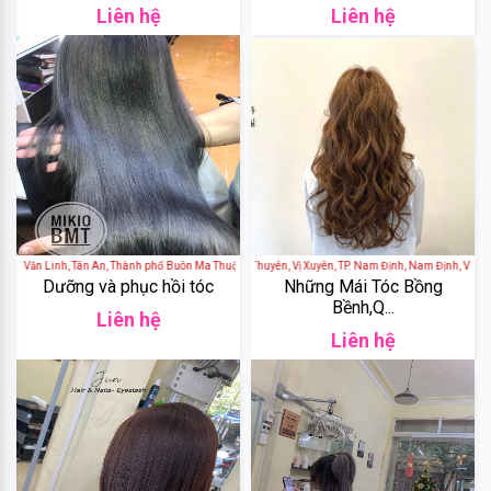
Liên hệ
Liên hệ
&
Body
Work
Daily
Comma
Sheseido
Healthy
ễn Văn Linh, Tân An, Thành phố Buôn Ma Thuột, Đắk Lắk, Việt Nam
Hairsalon Jun - 194 Hàn Thuyên, Vị Xuyên, TP. Nam Định, Nam Định, Việt N
Dưỡng và phục hồi tóc
Những Mái Tóc Bồng
Care
Bềnh,Q...
Liên hệ
Liên hệ
Hayari
Fracora
Club