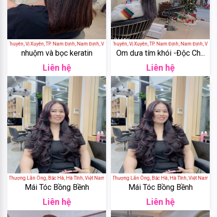
De
Nuit
GH
 Thuyên, Vị Xuyên, TP. Nam Định, Nam Định, Việt Nam
Hairsalon Jun - 194 Hàn Thuyên, Vị Xuyên, TP. Nam Định, Nam Định, Việt N
Creation
nhuộm và bọc keratin
Om dưa tím khói -Độc Ch...
Liên hệ
Liên hệ
Elasten
Cantabria
Labs
Algae
Blackmores
 87 Hải Thượng Lãn Ông, Bắc Hà, Hà Tĩnh, Việt Nam
Tóc Sài Gòn - 87 Hải Thượng Lãn Ông, Bắc Hà, Hà Tĩnh, Việt Nam
Median
Mái Tóc Bồng Bềnh
Mái Tóc Bồng Bềnh
Liên hệ
Liên hệ
Laneige