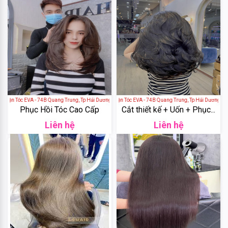
DHC
Weilaiya
Tigi
Olexrs
Viện Tóc EVA - 74B Quang Trung, Tp Hải Dương
Viện Tóc EVA - 74B Quang Trung, Tp Hải Dương
Phục Hồi Tóc Cao Cấp
Cắt thiết kế + Uốn + Phục...
Liên hệ
Liên hệ
Head
&
Shoulders
Head
&
Shoulders