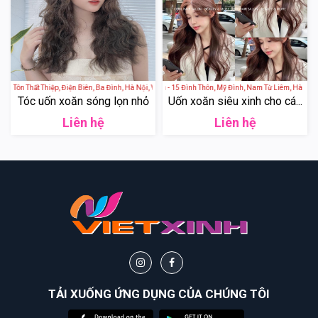
hố Tôn Thất Thiệp, Điện Biên, Ba Đình, Hà Nội, Việt Nam
COOL Hair Salon - 15 Đình Thôn, Mỹ Đình, Nam Từ Liêm, Hà Nộ
Tóc uốn xoăn sóng lọn nhỏ
Uốn xoăn siêu xinh cho cá...
Liên hệ
Liên hệ
TẢI XUỐNG ỨNG DỤNG CỦA CHÚNG TÔI