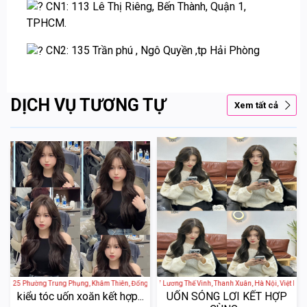
CN1: 113 Lê Thị Riêng, Bến Thành, Quận 1,
TPHCM.
CN2: 135 Trần phú , Ngô Quyền ,tp Hải Phòng
DỊCH VỤ TƯƠNG TỰ
Xem tất cả
i - 25 Phường Trung Phụng, Khâm Thiên, Đống Đa, Hà Nội, Việt Nam
Mou Hair - 157 Lương Thế Vinh, Thanh Xuân, Hà Nội, Việt 
kiểu tóc uốn xoăn kết hợp...
UỐN SÓNG LƠI KẾT HỢP