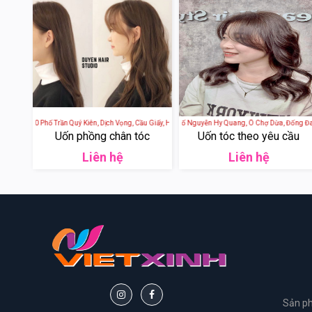
 - 5/30 Phố Trần Quý Kiên, Dịch Vọng, Cầu Giấy, Hà Nội, Việt Nam
SooIn Hair Salon - 98 Phố Nguyễn Hy Quang, Ô Chợ Dừa, Đống Đa, Hà
Helios Hair Beauty Sa
Uốn phồng chân tóc
Uốn tóc theo yêu cầu
Liên hệ
Liên hệ
Sản ph