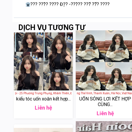
??? ???̂̀? ??̛?? Đ?̣? -???̀?? ???̂́ ??̆́? ????
DỊCH VỤ TƯƠNG TỰ
 - Hà Nội - 25 Phường Trung Phụng, Khâm Thiên, Đống Đa, Hà Nội, Việt Nam
Mou Hair - 157 Lương Thế Vinh, Thanh Xuân, Hà Nội, Vi
HAIR+ SALON - 88 Phố 
kiểu tóc uốn xoăn kết hợp...
UỐN SÓNG LƠI KẾT HỢP
CÙNG...
Liên hệ
Liên hệ