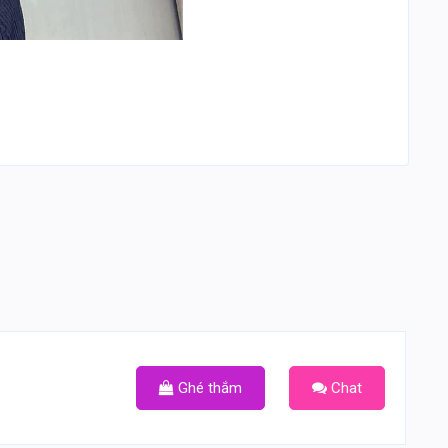
Ghé thắm
Chat