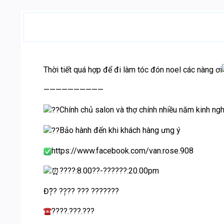
Thời tiết quá hợp để đi làm tóc đón noel các nàng ơi
——————————
Chính chủ salon và thợ chính nhiều năm kinh ng
Bảo hành đến khi khách hàng ưng ý
https://www.facebook.com/van.rose.908
????:8.00??-??????:20.00pm
Đ?̣̆? ??̣?? ??? ???????
????.???.???