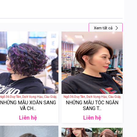
Xem tất cả
 Việt Nam
 36 Duy Tân, Dịch Vọng Hậu, Cầu Giấy, Hà Nội, Việt Nam
Anh Đào Hair Salon - 39 Ngõ 36 Duy Tân, Dịch Vọng Hậu, Cầu Giấy, Hà Nội, Việt 
NHỮNG MẪU XOĂN SANG
NHỮNG MẪU TÓC NGẮN
VÀ CH...
SANG T...
Liên hệ
Liên hệ