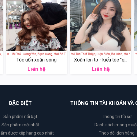
 Nội, Việt Nam
lon - 18 Phố Lương Yên, Bạch Đằng, Hai Bà Trưng, Hà Nội, Việt Nam
Stefano HairSalon - 29 Phố Tôn Thất Thiệp, Điện Biên, Ba Đình, Hà Nội, Việt
Stefano HairSalon - 29 Phố T
Tóc uốn xoăn sóng
Xoăn lọn to - kiểu tóc "q...
Liên hệ
Liên hệ
ĐẶC BIỆT
THÔNG TIN TÀI KHOẢN VÀ 
Sản phẩm nổi bật
Thông tin hồ sơ
Sản phẩm mới nhất
Danh sách mong muố
ẩm được xếp hạng cao nhất
Theo dõi đơn hàng