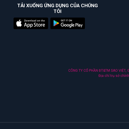
TẢI XUỐNG ỨNG DỤNG CỦA CHÚNG
TÔI
CÔNG TY CỔ PHẦN ĐT&TM SAO VIỆT, Gi
Địa chỉ trụ sở chí