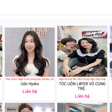
ệt Nam
Thái Thịnh, Ngã Tư Sở, Đống Đa, Hà Nội, Việt Nam
Anh Đào Hair Salon - 39 Ngõ 36 Duy Tân, Dịch Vọng Hậu, Cầu Giấy, Hà Nội,
Anh Đào Hair Salon - 39 Ngõ
Uốn Hydro
TÓC UỐN LAYER VÔ CÙNG
TRẺ...
Liên hệ
Liên hệ