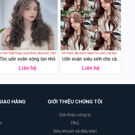
 Nam
ôn Thất Thiệp, Điện Biên, Ba Đình, Hà Nội, Việt Nam
COOL Hair Salon - 15 Đình Thôn, Mỹ Đình, Nam Từ Liêm, Hà Nội
Tóc uốn xoăn sóng lọn nhỏ
Uốn xoăn siêu xinh cho cá...
Liên hệ
Liên hệ
GIAO HÀNG
GIỚI THIỆU CHÚNG TÔI
Giới thiệu công ty
n
FAQ
Điều khoản và điều kiện