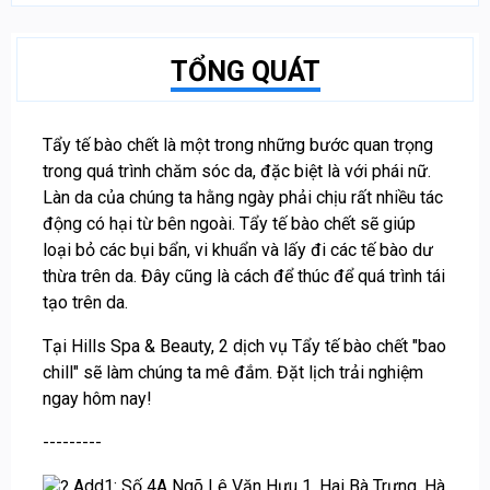
TỔNG QUÁT
Tẩy tế bào chết là một trong những bước quan trọng
trong quá trình chăm sóc da, đặc biệt là với phái nữ.
Làn da của chúng ta hằng ngày phải chịu rất nhiều tác
động có hại từ bên ngoài. Tẩy tế bào chết sẽ giúp
loại bỏ các bụi bẩn, vi khuẩn và lấy đi các tế bào dư
thừa trên da. Đây cũng là cách để thúc để quá trình tái
tạo trên da.
Tại Hills Spa & Beauty, 2 dịch vụ Tẩy tế bào chết "bao
chill" sẽ làm chúng ta mê đắm. Đặt lịch trải nghiệm
ngay hôm nay!
---------
Add1: Số 4A Ngõ Lê Văn Hưu 1. Hai Bà Trưng. Hà