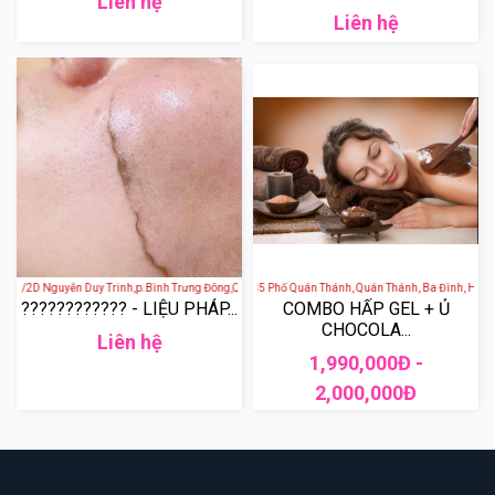
Liên hệ
Liên hệ
 - 414/2D Nguyễn Duy Trinh,p.Bình Trưng Đông,Q.2
HOA ANH THẢO SPA - 35 Phố Quán Thánh, Quán Thánh, Ba Đình, Hà Nội
???????????? - LIỆU PHÁP...
COMBO HẤP GEL + Ủ
CHOCOLA...
Liên hệ
1,990,000Đ -
2,000,000Đ