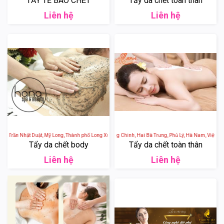
TẨY TẾ BÀO CHẾT
Tẩy da chết toàn thân
Liên hệ
Liên hệ
- Trần Nhật Duật, Mỹ Long, Thành phố Long Xuyên, An Giang, Việt Nam
Spa Dr Lady - 170 Trường Chinh, Hai Bà Trưng, Phủ Lý, Hà Nam, Việt Na
Tẩy da chết body
Tẩy da chết toàn thân
Liên hệ
Liên hệ