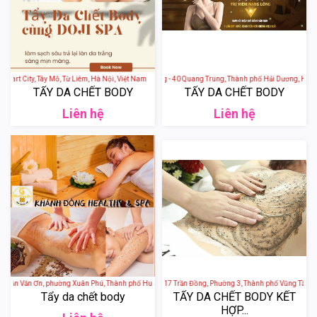
es Smart City, Tây Mỗ, Từ Liêm, Hà Nội, Việt Nam
Diamond Spa Hải Dương - 40 Quang Trung, Thành phố Hải Dương, Hải Dư
TẨY DA CHẾT BODY
TẨY DA CHẾT BODY
Liên hệ
Liên hệ
Trần Văn Ơn, phường Xuân Phú, Thành phố Huế, Thừa Thiên Huế, Việt Nam
VIỆN THẨM MỸ HERA - 17 Trần Đồng, Phường 3, Thành phố Vũng Tầu, Bà R
Tẩy da chết body
TẨY DA CHẾT BODY KẾT
HỢP...