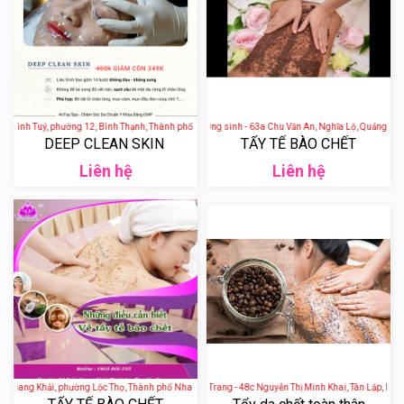
i Đình Tuý, phường 12, Bình Thạnh, Thành phố Hồ Chí Minh, Việt Nam
Nhiên Spa - Gội đầu dưỡng sinh - 63a Chu Văn An, Nghĩa Lộ, Quảng Ngãi
DEEP CLEAN SKIN
TẨY TẾ BÀO CHẾT
Liên hệ
Liên hệ
 Quang Khải, phường Lộc Thọ, Thành phố Nha Trang, Khánh Hòa, Việt Nam
Charm Spa Grand Nha Trang - 48c Nguyễn Thị Minh Khai, Tân Lập, Nha T