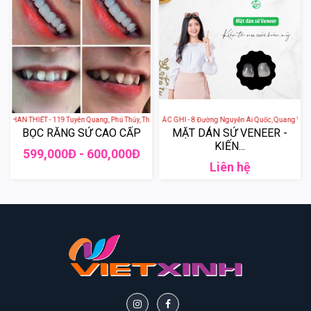
HAN THIẾT - 119 Tuyên Quang, Phú Thủy, Thành phố Phan Thiết, Bình Thuận, Việt Nam
NHA KHOA QUỐC TẾ KHẮC GHI - 8 Đường Nguyễn Ái Quốc, Quang Vinh, Th
BỌC RĂNG SỨ CAO CẤP
MẶT DÁN SỨ VENEER -
KIẾN...
599,000Đ - 600,000Đ
Liên hệ