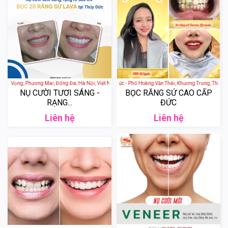
hố Vọng, Phương Mai, Đống Đa, Hà Nội, Việt Nam
Nha khoa thẩm mỹ Việt Đức - Phố Hoàng Văn Thái, Khương Trung, Thanh X
NỤ CƯỜI TƯƠI SÁNG -
BỌC RĂNG SỨ CAO CẤP
RẠNG...
ĐỨC
Liên hệ
Liên hệ