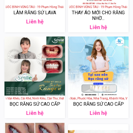
C BÌNH VŨNG TÀU - 19 Phạm Hồng Thái, phường 7, Thành phố Vũng Tầu, Bà Rịa - Vũng Tàu, V
NHA KHOA THẨM MỸ QUỐC BÌNH VŨNG TÀU - 19 Phạm Hồng Thái, phường 7
LÀM RĂNG SỨ LAVA
THAY ÁO MỚI CHO RĂNG
NHỜ...
Liên hệ
Liên hệ
ần Văn Khéo, Cái Khế, Ninh Kiều, Cần Thơ, Việt Nam
Nha Khoa IRIS - Acc Vườn Xoài, Phước Hòa, Nha Trang, Khánh Hòa, Việt N
BỌC RĂNG SỨ CAO CẤP
BỌC RĂNG SỨ CAO CẤP
Liên hệ
Liên hệ