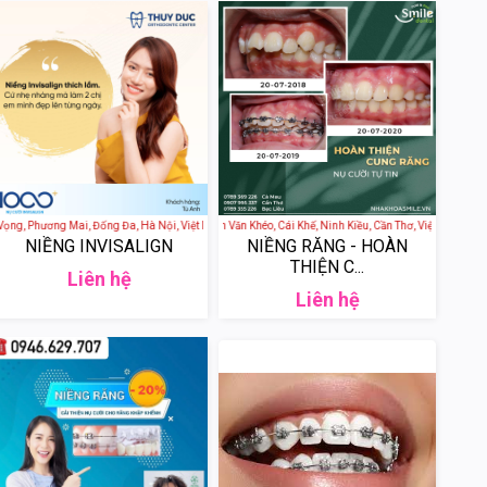
ân, Hà Nội, Việt Nam
g, Phương Mai, Đống Đa, Hà Nội, Việt Nam
SMILE CẦN THƠ - 95 Trần Văn Khéo, Cái Khế, Ninh Kiều, Cần Thơ, Việt Nam
NIỀNG INVISALIGN
NIỀNG RĂNG - HOÀN
THIỆN C...
Liên hệ
Liên hệ