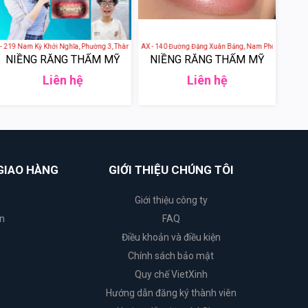
 Qui Nhơn, Bình Định, Việt Nam
am Kỳ Khởi Nghĩa, Phường 3, Thành phố Vũng Tầu, Bà Rịa - Vũng Tàu, Việt Nam
NHA KHOA THẨM MỸ MAX - 140 Đường Đặng Xuân Bảng, Nam Phong, TP. Nam Đị
NIỀNG RĂNG THẨM MỸ
NIỀNG RĂNG THẨM MỸ
Liên hệ
Liên hệ
GIAO HÀNG
GIỚI THIỆU CHÚNG TÔI
Giới thiệu công ty
n
FAQ
Điều khoản và điều kiện
Chính sách bảo mật
Quy chế VietXinh
Hướng dẫn đăng ký thành viên