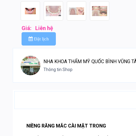
Giá:
Liên hệ
Đặt lịch
NHA KHOA THẨM MỸ QUỐC BÌNH VŨNG T
Thông tin Shop
NIỀNG RĂNG MẮC CÀI MẶT TRONG