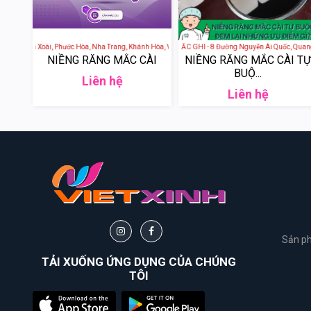
 Acc Vườn Xoài, Phước Hòa, Nha Trang, Khánh Hòa, Việt Nam
NHA KHOA QUỐC TẾ KHẮC GHI - 8 Đường Nguyễn Ái Quốc, Quang Vin
Nha Khoa HTC - số 135
NIỀNG RĂNG MẮC CÀI
NIỀNG RĂNG MẮC CÀI TỰ
BUỘ...
Liên hệ
Liên hệ
Sản ph
TẢI XUỐNG ỨNG DỤNG CỦA CHÚNG
TÔI