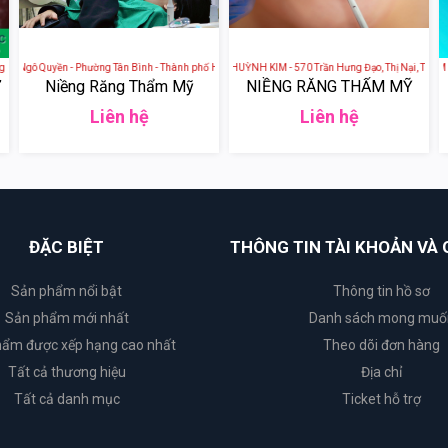
h, Thành phố Biên Hòa, Đồng Nai, Việt Nam
 Ngô Quyền - Phường Tân Bình - Thành phố Hải Dương
NHA KHOA QUY NHƠN HUỲNH KIM - 570 Trần Hưng Đạo, Thị Nại, Thành phố
NHA KHOA KHÁNH TÂM - 219 N
Niềng Răng Thẩm Mỹ
NIỀNG RĂNG THẨM MỸ
Liên hệ
Liên hệ
ĐẶC BIỆT
THÔNG TIN TÀI KHOẢN VÀ 
Sản phẩm nổi bật
Thông tin hồ sơ
Sản phẩm mới nhất
Danh sách mong muố
ẩm được xếp hạng cao nhất
Theo dõi đơn hàng
Tất cả thương hiệu
Địa chỉ
Tất cả danh mục
Ticket hỗ trợ