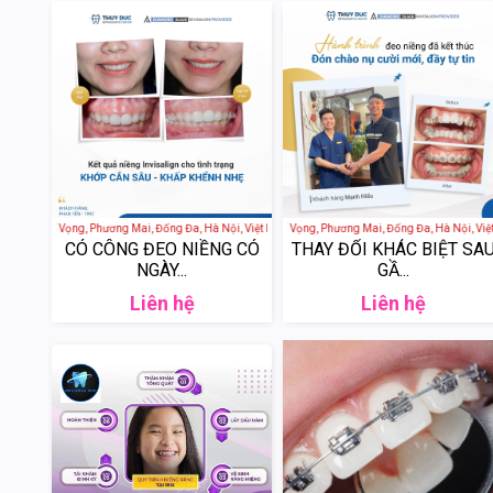
ức - Phố Vọng, Phương Mai, Đống Đa, Hà Nội, Việt Nam
Nha khoa Thúy Đức - Phố Vọng, Phương Mai, Đống Đa, Hà Nội, Việt 
Nha khoa thẩm mỹ Việt
CÓ CÔNG ĐEO NIỀNG CÓ
THAY ĐỔI KHÁC BIỆT SA
NGÀY...
GẦ...
Liên hệ
Liên hệ