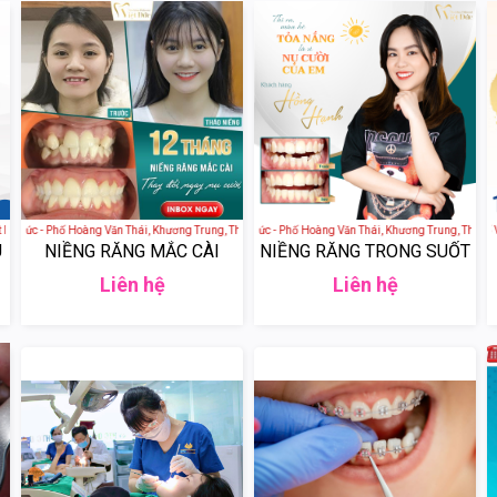
Nam
 Đức - Phố Hoàng Văn Thái, Khương Trung, Thanh Xuân, Hà Nội, Việt Nam
Nha khoa thẩm mỹ Việt Đức - Phố Hoàng Văn Thái, Khương Trung, Thanh Xu
Nha khoa Thúy Đức - Phố Vọn
U
NIỀNG RĂNG MẮC CÀI
NIỀNG RĂNG TRONG SUỐT
Liên hệ
Liên hệ