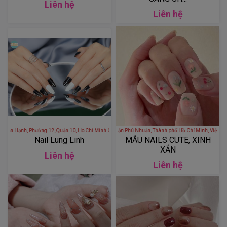
Liên hệ
Liên hệ
Garden - 483 Sư Vạn Hạnh, Phường 12, Quận 10, Ho Chi Minh City, Vietnam
FUDI SPA - Hồ Biểu Chánh, phường 11, quận Phú Nhuận, Thành phố Hồ Chí 
Nail Lung Linh
MẪU NAILS CUTE, XINH
XẮN
Liên hệ
Liên hệ