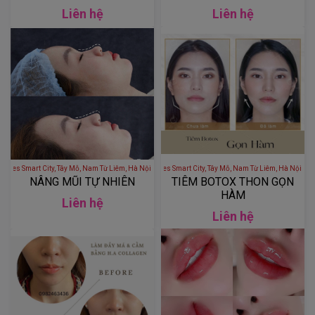
Liên hệ
Liên hệ
 - S1.02 Vinhomes Smart City, Tây Mỗ, Nam Từ Liêm, Hà Nội, Việt Nam
LÊ THÚY BEAUTY - S1.02 Vinhomes Smart City, Tây Mỗ, Nam Từ Liêm
NÂNG MŨI TỰ NHIÊN
TIÊM BOTOX THON GỌN
HÀM
Liên hệ
Liên hệ