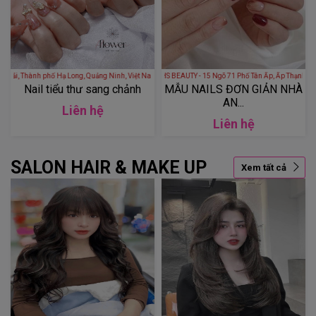
, Hồng Hải, Thành phố Hạ Long, Quảng Ninh, Việt Nam
ANHS BEAUTY - 15 Ngõ 71 Phố Tân Ấp, Ấp Thạnh Vinh, Phúc Xá, B
Nail tiểu thư sang chảnh
MẪU NAILS ĐƠN GIẢN NHÀ
AN...
Liên hệ
Liên hệ
SALON HAIR & MAKE UP
Xem tất cả