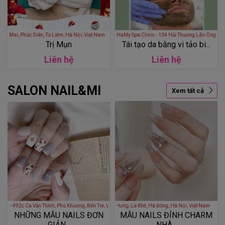
 Diễn, Kiều Mai, Phúc Diễn, Từ Liêm, Hà Nội, Việt Nam
HaMy Spa Clinic - 134 Hải Thượng Lãn Ông, Bắc Hà, Hà Tĩnh
Trị Mụn
Tái tạo da bằng vi tảo bi...
Liên hệ
Liên hệ
SALON NAIL&MI
Xem tất cả
 492c Ca Văn Thỉnh, Phú Khương, Bến Tre, Việt Nam
ALY NAIL SPA - Chung cư The Terra An hưng, Khu đô thị An Hưng, La Khê, Hà Đông, Hà Nội, Việt
NHỮNG MẪU NAILS ĐƠN
MẪU NAILS ĐÍNH CHARM
GIẢN...
NHÀ...