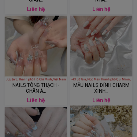
Liên hệ
Liên hệ
 Chiểu, phường 5, Quận 3, Thành phố Hồ Chí Minh, Việt Nam
NAILS MOMS - 43 Lữ Gia, Ngô Mây, Thành phố Qu
NAILS TÔNG THẠCH -
MẪU NAILS ĐÍNH CHARM
CHÂN Á...
XINH...
Liên hệ
Liên hệ