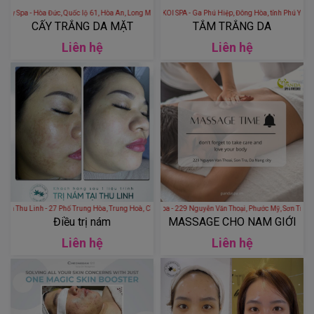
Cẩm My Spa - Hòa Đức, Quốc lộ 61, Hòa An, Long Mỹ, Hậu Giang, Việt Nam
KOI SPA - Ga Phú Hiệp, Đông Hòa, tỉnh Phú Yên, Việt Nam
CẤY TRẮNG DA MẶT
TẮM TRẮNG DA
Liên hệ
Liên hệ
hu Linh - 27 Phố Trung Hòa, Trung Hoà, Cầu Giấy, Hà Nội, Việt Nam
Panda Spa - 229 Nguyễn Văn Thoại, Phước Mỹ, Sơn 
Điều trị nám
MASSAGE CHO NAM GIỚI
Liên hệ
Liên hệ