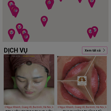
DỊCH VỤ
Xem tất cả
HÁNH - 166 Phố Ngọc Khánh, Giảng Võ, Ba Đình, Hà Nội, Việt Nam
MAY SPA 166 NGỌC KHÁNH - 166 Phố Ngọc Khánh, Giảng Võ, Ba Đình, 