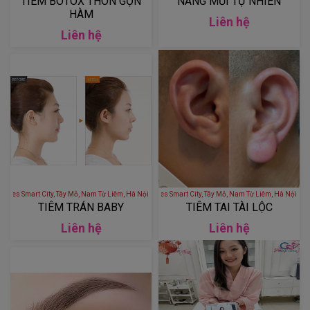
TIÊM BOTOX THON GỌN
NÂNG MŨI TỰ NHIÊN
HÀM
Liên hệ
Liên hệ
 - S1.02 Vinhomes Smart City, Tây Mỗ, Nam Từ Liêm, Hà Nội, Việt Nam
LÊ THÚY BEAUTY - S1.02 Vinhomes Smart City, Tây Mỗ, Nam Từ Liêm
TIÊM TRÁN BABY
TIÊM TAI TÀI LỘC
Liên hệ
Liên hệ