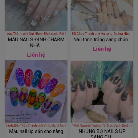
Nhiệm, Trần Hưng Đạo, Thành phố Qui Nhơn, Bình Định, Việt Nam
Moca Nail Beautyfull - 225 Cái Dăm, Bãi Cháy, Thành phố Hạ Long, Quả
MẪU NAILS ĐÍNH CHARM
Nail tone trắng sang chản...
NHÀ...
Liên hệ
Liên hệ
- 42 Nguyễn Huy Oánh, Bến Thủy, Thành phố Vinh, Nghệ An, Việt Nam
MORI NAIL - 107 Phố Nguyễn Trường Tộ, Trúc Bạch
Mẫu nail úp sẵn cho nàng
NHỮNG BỘ NAILS ÚP
SANG CH...