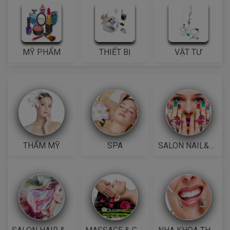
MỸ PHẨM
THIẾT BỊ
VẬT TƯ
THẨM MỸ
SPA
SALON NAIL&MI