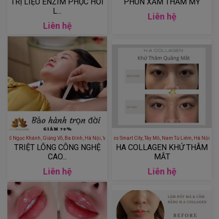
TRỊ LIỆU ENZIM PHỤC HỒI
PHUN XĂM THẨM MỸ
L...
Liên hệ
Liên hệ
HÁNH - 166 Phố Ngọc Khánh, Giảng Võ, Ba Đình, Hà Nội, Việt Nam
LÊ THÚY BEAUTY - S1.02 Vinhomes Smart City, Tây Mỗ, Nam Từ Liêm
TRIỆT LÔNG CÔNG NGHỆ
HA COLLAGEN KHỬ THÂM
CAO...
MẮT
Liên hệ
Liên hệ