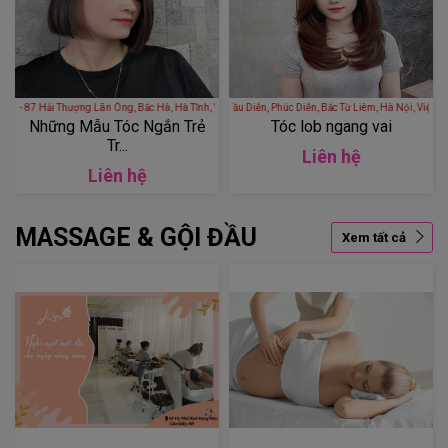
- 87 Hải Thượng Lãn Ông, Bắc Hà, Hà Tĩnh, Việt Nam
Cao Gia Lộc Hair Academy - 31 Đường Cầu Diễn, Phúc Diễn, Bắc Từ Liêm, H
Những Mẫu Tóc Ngắn Trẻ
Tóc lob ngang vai
Tr...
Liên hệ
Liên hệ
MASSAGE & GỘI ĐẦU
Xem tất cả