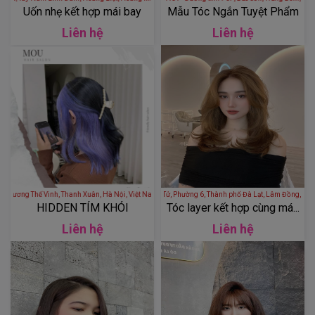
Uốn nhẹ kết hợp mái bay
Mẫu Tóc Ngắn Tuyệt Phẩm
Liên hệ
Liên hệ
Hair - 157 Lương Thế Vinh, Thanh Xuân, Hà Nội, Việt Nam
Salon Sính Anh - 50 La Sơn Phu Tử, Phường 6, Thành phố Đà Lạt, 
HIDDEN TÍM KHÓI
Tóc layer kết hợp cùng má...
Liên hệ
Liên hệ