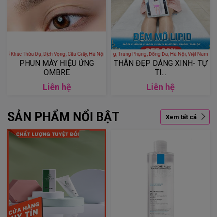
SAO LY - 74 Phố Khúc Thừa Dụ, Dịch Vọng, Cầu Giấy, Hà Nội, Việt Nam
THẨM MỸ VIỆN QUỐC TẾ CCI - 104a Phố Trung Phụng, Trung Phụng, Đống Đa, Hà Nội,
PHUN MÀY HIỆU ỨNG
THÂN ĐẸP DÁNG XINH- TỰ
OMBRE
TI...
Liên hệ
Liên hệ
SẢN PHẨM NỔI BẬT
Xem tất cả