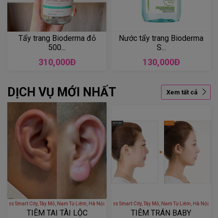
Tẩy trang Bioderma đỏ
Nước tẩy trang Bioderma
500...
S...
310,000Đ
130,000Đ
DỊCH VỤ MỚI NHẤT
Xem tất cả
 - S1.02 Vinhomes Smart City, Tây Mỗ, Nam Từ Liêm, Hà Nội, Việt Nam
LÊ THÚY BEAUTY - S1.02 Vinhomes Smart City, Tây Mỗ, Nam Từ Liêm
TIÊM TAI TÀI LỘC
TIÊM TRÁN BABY