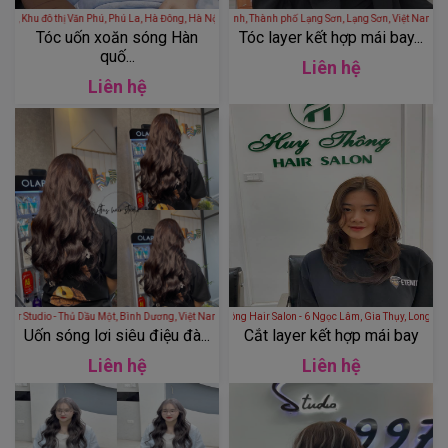
hị Văn Phú, Phú La, Hà Đông, Hà Nội, Việt Nam
Herry Cường Hair Salon - 145 Nguyễn Du, Đông Kinh, Thành phố Lạng Sơn, Lạng Sơn
Tóc uốn xoăn sóng Hàn
Tóc layer kết hợp mái bay...
quố...
Liên hệ
Liên hệ
ATus Hair Studio - Thủ Dầu Một, Bình Dương, Việt Nam
Huy Thông Hair Salon - 6 Ngọc Lâm, Gia Thụy, Long 
Uốn sóng lơi siêu điệu đà...
Cắt layer kết hợp mái bay
Liên hệ
Liên hệ