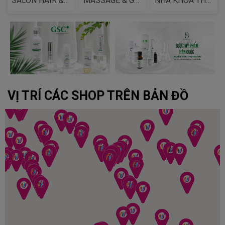
SALON HAIR & MAKE UP
MASSAGE & GỘI ĐẦU
NHA KHOA THẨM MỸ
VỊ TRÍ CÁC SHOP TRÊN BẢN ĐỒ