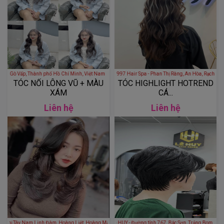
 Phường 7, Gò Vấp, Thành phố Hồ Chí Minh, Việt Nam
1997 Hair Spa - Phan Thị Ràng, An Hòa, Rạch Giá, Kiên Gia
TÓC NỐI LÔNG VŨ + MÀU
TÓC HIGHLIGHT HOTREND
XÁM
CÁ...
Liên hệ
Liên hệ
Nam Linh Đàm, Hoàng Liệt, Hoàng Mai, Hà Nội, Việt Nam
Hair Salon Lê HUY - Đường tỉnh 767, Bắc Sơn, T