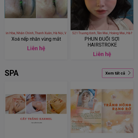
32 Ngõ 116 Phố Nhân Hòa, Nhân Chính, Thanh Xuân, Hà Nội, Việt Nam
THÙY KOOL SPA - 80 Ngõ 521 Trương Định, Tân Mai, Hoàng 
Xoá nếp nhăn vùng mắt
PHUN ĐUỔI SỢI
HAIRSTROKE
Liên hệ
Liên hệ
SPA
Xem tất cả