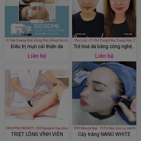
YooHa Spa - 19 Trần Quang Khải, Đồng Phú, Đồng Hới, Quảng Bình, Việt Nam
Spa Thu Linh - 27 Phố Trung Hòa, Trung Hoà, Cầu Giấy, H
Điều trị mụn cải thiện da
Trẻ hoá da bằng công nghệ...
Liên hệ
Liên hệ
NH BEAUTY - 590 Nguyễn Huệ, phường 9, Sóc Trăng, Việt Nam
1999 Beauty Spa - 70 Tô Hiệu, Sơn La, Việt Nam
TRIỆT LÔNG VĨNH VIỄN
Cấy trắng NANO WHITE