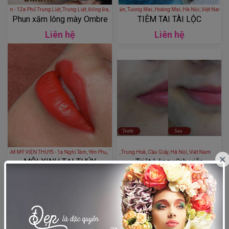
hẩm Mỹ Viện Ý Lan - 12a Phố Trung Liệt, Trung Liệt, Đống Đa, Hà Nội, Việt Nam
Thẩm Mỹ Quốc Tế HENA - 77 Phố Lương Khánh Thiện, Tương Mai, Hoàng Mai, Hà Nội
Phun xăm lông mày Ombre
TIÊM TAI TÀI LỘC
Liên hệ
Liên hệ
 MỸ VIỆN THUYS - 1a Nghi Tàm, Yên Phụ, Tây Hồ, Hà Nội, Việt Nam
Viện Thẩm Mỹ Quốc Tế Dr. Han - 119 Đường Trần Duy Hưng, Trung Hoà, Cầu Giấy, Hà Nội, V
×
MÔI XINH TẠI THÚY
Triệt Lông vĩnh viễn
Liên hệ
Liên hệ