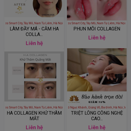
 - S1.02 Vinhomes Smart City, Tây Mỗ, Nam Từ Liêm, Hà Nội, Việt Nam
LÊ THÚY BEAUTY - S1.02 Vinhomes Smart City, Tây Mỗ, Nam Từ Liêm
LÀM ĐẦY MÁ - CẰM HA
PHUN MÔI COLLAGEN
COLLA...
Liên hệ
Liên hệ
 - S1.02 Vinhomes Smart City, Tây Mỗ, Nam Từ Liêm, Hà Nội, Việt Nam
MAY SPA 166 NGỌC KHÁNH - 166 Phố Ngọc Khánh, Giảng Võ, Ba Đình, 
HA COLLAGEN KHỬ THÂM
TRIỆT LÔNG CÔNG NGHỆ
MẮT
CAO...
Liên hệ
Liên hệ