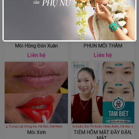
Mỹ Viện Quốc Tế Leno - Thẩm mỹ viện Quốc tế LENO
Thẩm Mỹ Hk - 32 Hàn Thuyên - Hà Nội , Hanoi
Môi Hồng Đón Xuân
PHUN MÔI THÂM
Liên hệ
Liên hệ
ố Khương Thượng, Trung Liệt, Đống Đa, Hà Nội, Việt Nam
VIỆN THẨM MỸ ADORA - 25 Phố Bùi Thị Xuân, Bùi Thị Xuân, Hoàn Kiếm, 
Môi Xinh
TIÊM HÕM MẮT ĐẦY ĐẶN,
MẮT...