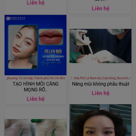
Liên hệ
Liên hệ
 10, Gò Vấp, Thành phố Hồ Chí Minh, Việt Nam
Thẩm Mỹ Viện SLINE - 36a Phố Lý Nam Đế, Cửa Đông, 
TẠO HÌNH MÔI CĂNG
Nâng mũi không phẫu thuật
MỌNG RÕ...
Liên hệ
Liên hệ