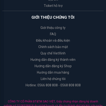
Ticket hỗ trợ
Organic
Shop
GIỚI THIỆU CHÚNG TÔI
Cure
Giới thiệu công ty
FAQ
Arrahan
Điều khoản và điều kiện
Chính sách bảo mật
I'm
Quy chế VietXinh
from
Hướng dẫn đăng ký thành viên
Hướng dẫn đăng ký Shop
Dr.Jart+
Hướng dẫn mua hàng
Liên hệ chúng tôi
Coringco
Hotline: 0566 808 808 - 0568 808 808
Ciracle
CÔNG TY CỔ PHẦN ĐT&TM SAO VIỆT, Giấy chứng nhận đăng ký doanh
Muji
nghiệp số 0108338919 do sở kế hoạch và đầu tư thành phố Hà Nội cấp ngày