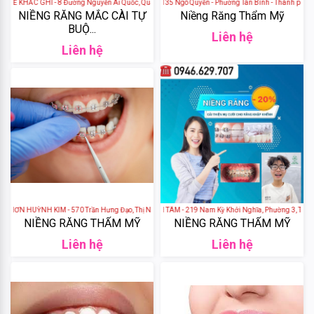
 KHẮC GHI - 8 Đường Nguyễn Ái Quốc, Quang Vinh, Thành phố Biên Hòa, Đồng Nai, Việt Nam
Nha Khoa HTC - số 135 Ngô Quyền - Phường Tân Bình - Thành phố Hả
&
NIỀNG RĂNG MẮC CÀI TỰ
Niềng Răng Thẩm Mỹ
BUỘ...
Body
Liên hệ
Work
Liên hệ
Daily
Comma
Sheseido
Healthy
Care
N HUỲNH KIM - 570 Trần Hưng Đạo, Thị Nại, Thành phố Qui Nhơn, Bình Định, Việt Nam
NHA KHOA KHÁNH TÂM - 219 Nam Kỳ Khởi Nghĩa, Phường 3, Thành phố
NIỀNG RĂNG THẨM MỸ
NIỀNG RĂNG THẨM MỸ
Hayari
Liên hệ
Liên hệ
Fracora
Club