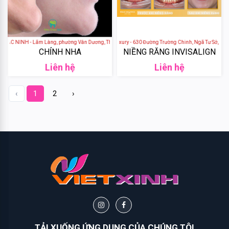
Biotin
Batiste
 NINH - Lãm Làng, phường Vân Dương, Thành phố Bắc Ninh, tỉnh Bắc Ninh, Việt Nam
Nha khoa Việt Úc Luxury - 630 Đường Trường Chinh, Ngã Tư Sở, Đống 
CHỈNH NHA
NIỀNG RĂNG INVISALIGN
P&G
Liên hệ
Liên hệ
Veet
‹
1
2
›
Vaseline
Secret
Key
Rmon
Dove
Olay
TẢI XUỐNG ỨNG DỤNG CỦA CHÚNG TÔI