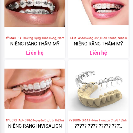
De
Nuit
GH
Creation
Ỹ MAX - 140 Đường Đặng Xuân Bảng, Nam Phong, TP. Nam Định, Nam Định, Việt Nam
NHA KHOA THANH TÂM - 45b Đường 3/2, Xuân Khánh, Ninh Kiều, thà
NIỀNG RĂNG THẨM MỸ
NIỀNG RĂNG THẨM MỸ
Elasten
Liên hệ
Liên hệ
Cantabria
Labs
Algae
Blackmores
Median
 ÚC CHÂU - 3 Phố Nguyễn Du, Bùi Thị Xuân, Hai Bà Trưng, Hà Nội, Việt Nam
NHA KHOA THẨM MỸ DƯƠNG ĐẠT - New Horizon City 87 Lĩnh Nam, Đư
NIỀNG RĂNG INVISALIGN
???̂̀?? ??̆?? ????? ???̂́...
Laneige