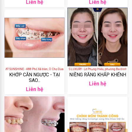
Liên hệ
Liên hệ
DHC
Weilaiya
Tigi
Olexrs
Ỹ SUNSHINE - 488 Phố Xã Đàn, Ô Chợ Dừa, Đống Đa, Hà Nội, Việt Nam
NHA KHOA DENCOS LUXURY - Lê Phụng Hiểu, phường Ba Đình, Thành
Head
KHỚP CẮN NGƯỢC - TẠI
NIỀNG RĂNG KHẤP KHỂNH
SAO...
&
Liên hệ
Shoulders
Liên hệ
Head
&
Shoulders