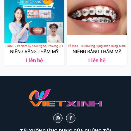
ÂM - 219 Nam Kỳ Khởi Nghĩa, Phường 3, Thành phố Vũng Tầu, Bà Rịa - Vũng Tàu, Việt Nam
NHA KHOA THẨM MỸ MAX - 140 Đường Đặng Xuân Bảng, Nam Phong, 
NIỀNG RĂNG THẨM MỸ
NIỀNG RĂNG THẨM MỸ
Liên hệ
Liên hệ