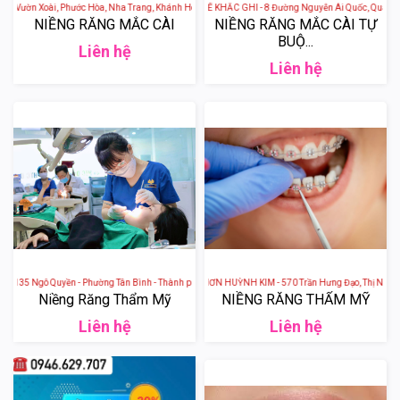
Acc Vườn Xoài, Phước Hòa, Nha Trang, Khánh Hòa, Việt Nam
NHA KHOA QUỐC TẾ KHẮC GHI - 8 Đường Nguyễn Ái Quốc, Quang Vin
NIỀNG RĂNG MẮC CÀI
NIỀNG RĂNG MẮC CÀI TỰ
BUỘ...
Liên hệ
Liên hệ
ố 135 Ngô Quyền - Phường Tân Bình - Thành phố Hải Dương
NHA KHOA QUY NHƠN HUỲNH KIM - 570 Trần Hưng Đạo, Thị Nại, Thàn
Niềng Răng Thẩm Mỹ
NIỀNG RĂNG THẨM MỸ
Liên hệ
Liên hệ