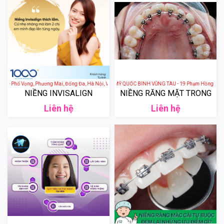
c - Phố Vọng, Phương Mai, Đống Đa, Hà Nội, Việt Nam
NHA KHOA THẨM MỸ QUỐC BÌNH VŨNG TÀU - 19 Phạm Hồng Thái, phườ
NIỀNG INVISALIGN
NIỀNG RĂNG MẶT TRONG
Liên hệ
Liên hệ