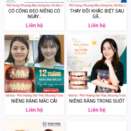
c - Phố Vọng, Phương Mai, Đống Đa, Hà Nội, Việt Nam
Nha khoa Thúy Đức - Phố Vọng, Phương Mai, Đống Đa, Hà Nội, Việt 
CÓ CÔNG ĐEO NIỀNG CÓ
THAY ĐỔI KHÁC BIỆT SAU
NGÀY...
GẦ...
Liên hệ
Liên hệ
 Việt Đức - Phố Hoàng Văn Thái, Khương Trung, Thanh Xuân, Hà Nội, Việt Nam
Nha khoa thẩm mỹ Việt Đức - Phố Hoàng Văn Thái, Khương Trung, Tha
NIỀNG RĂNG MẮC CÀI
NIỀNG RĂNG TRONG SUỐT
Liên hệ
Liên hệ