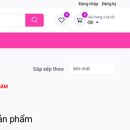
Đăng nhập
Đăng ký
0
0
Giỏ hàng của tôi
0Đ
Sắp xếp theo
HẨM
sản phẩm