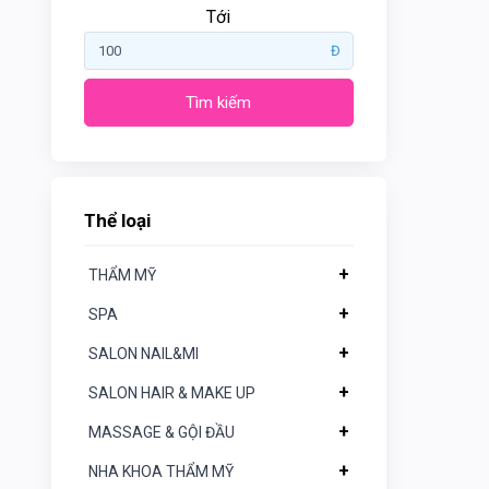
Tới
Đ
Tìm kiếm
Gogotales
Nars
Thể loại
YSL
+
THẨM MỸ
Clio
+
SPA
+
SALON NAIL&MI
Aromatic
Thể
loại
Rosemary
+
SALON HAIR & MAKE UP
+
MASSAGE & GỘI ĐẦU
+
THẨM
Crest
MỸ
+
NHA KHOA THẨM MỸ