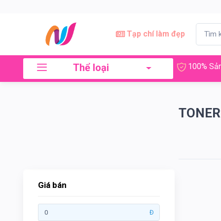
×
Lọc
Tạp chí làm đẹp
Thể loại
100% Sản
Giá
bán
TONER
Tới
Tìm kiếm
Giá bán
Thương
Đ
hiệu