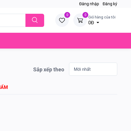
Đăng nhập
Đăng ký
0
0
Giỏ hàng của tôi
0Đ
Sắp xếp theo
HẨM