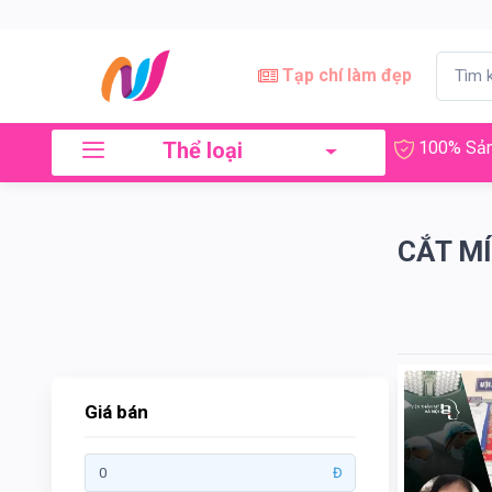
×
Lọc
Tạp chí làm đẹp
Thể loại
100% Sản
Giá
bán
CẮT MÍ
Tới
Tìm kiếm
Giá bán
Thương
Đ
hiệu