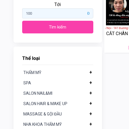
Tới
Đ
Tìm kiếm
Viện Thẩm Mỹ Hà Nội - 141 Đường N
CẮT CHÂN
Gogotales
Nars
Thể loại
YSL
+
THẨM MỸ
Clio
+
SPA
+
SALON NAIL&MI
Aromatic
Thể
loại
Rosemary
+
SALON HAIR & MAKE UP
+
MASSAGE & GỘI ĐẦU
+
THẨM
Crest
MỸ
+
NHA KHOA THẨM MỸ