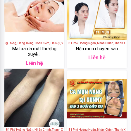
De
Nuit
GH
Creation
àng Trống, Hàng Trống, Hoàn Kiếm, Hà Nội, Việt Nam
Viện thẩm mỹ sunny - 81 Phố Hoàng Ngân, Nhân Chính, Thanh Xuân, H
Elasten
Mát xa da mặt thường
Nặn mụn chuyên sâu
xuyê...
Liên hệ
Cantabria
Liên hệ
Labs
Algae
Blackmores
Median
Laneige
y - 81 Phố Hoàng Ngân, Nhân Chính, Thanh Xuân, Hà Nội, Việt Nam
Viện thẩm mỹ sunny - 81 Phố Hoàng Ngân, Nhân Chính, Thanh Xuân, H