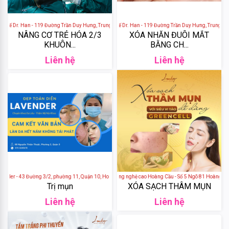
+
Etiaxil
SPA
+
SALON
Tế Dr. Han - 119 Đường Trần Duy Hưng, Trung Hoà, Cầu Giấy, Hà Nội, Việt Nam
Viện Thẩm Mỹ Quốc Tế Dr. Han - 119 Đường Trần Duy Hưng, Trung Hoà, 
Dionel
NAIL&MI
NÂNG CƠ TRẺ HÓA 2/3
XÓA NHĂN ĐUÔI MẮT
KHUÔN...
BẰNG CH...
+
SALON
Whisis
Liên hệ
Liên hệ
HAIR &
MAKE
UP
Bbia
+
MASSAGE
Romand
& GỘI ĐẦU
+
NHA
Chivey
KHOA
THẨM
MỸ
3CE
der - 43 Đường 3/2, phường 11, Quận 10, Ho Chi Minh City, Vietnam
Lucky beauty - Spa công nghệ cao Hoàng Cầu - Số 5 Ngõ 81 Hoàng Cầu
+
MỸ
Trị mụn
XÓA SẠCH THÂM MỤN
Cosrx
PHẨM
Liên hệ
Liên hệ
THIẾT
Orihiro
BỊ