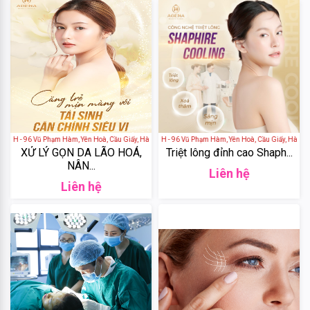
Gogotales
Nars
 H - 96 Vũ Phạm Hàm, Yên Hoà, Cầu Giấy, Hà Nội, Việt Nam
Viện Thẩm Mỹ Agena H - 96 Vũ Phạm Hàm, Yên Hoà, Cầu Giấy, Hà Nội, 
XỬ LÝ GỌN DA LÃO HOÁ,
Triệt lông đỉnh cao Shaph...
YSL
NÂN...
Liên hệ
Liên hệ
Clio
Aromatic
Thể
loại
Rosemary
+
THẨM
Crest
MỸ