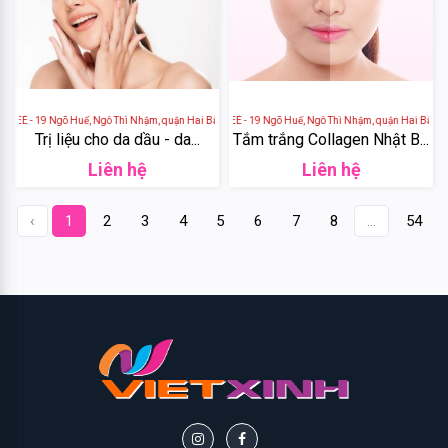
Biotin
Batiste
P&G
É - 19 Ngõ Huế, Ngô Thì Nhậm, quận Hai Bà Trưng, Hà Nội, Việt Nam
VIỆN THẨM MỸ ANVEÉ - 19 Ngõ Huế, Ngô Thì Nhậm, quận Hai Bà Trưng
Trị liệu cho da dầu - da...
Tắm trắng Collagen Nhật B...
Veet
Liên hệ
Liên hệ
Vaseline
‹
1
2
3
4
5
6
7
8
...
54
Secret
Key
Rmon
Dove
Olay