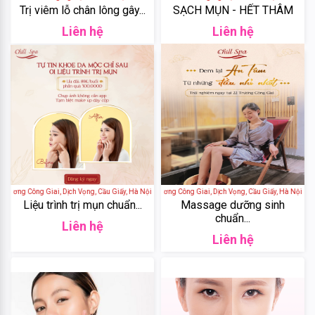
Trị viêm lỗ chân lông gây...
SẠCH MỤN - HẾT THÂM
DHC
Liên hệ
Liên hệ
Weilaiya
Tigi
Olexrs
Head
&
Trương Công Giai, Dịch Vọng, Cầu Giấy, Hà Nội, Việt Nam
Chill Spa - 22 Phố Trương Công Giai, Dịch Vọng, Cầu Giấy, Hà Nội, Việt
Liệu trình trị mụn chuẩn...
Massage dưỡng sinh
Shoulders
chuẩn...
Liên hệ
Liên hệ
Head
&
Shoulders