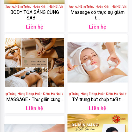
&
họ Xương, Hàng Trống, Hoàn Kiếm, Hà Nội, Việt Nam
SABI SPA - 6 Ngõ Thọ Xương, Hàng Trống, Hoàn Kiếm, Hà Nội, Việt Na
BODY TỎA SÁNG CÙNG
Massage có thực sự giảm
Body
SABI -...
b...
Work
Liên hệ
Liên hệ
Daily
Comma
Sheseido
Healthy
Care
Hayari
àng Trống, Hàng Trống, Hoàn Kiếm, Hà Nội, Việt Nam
SOL SPA - 65 Phố Hàng Trống, Hàng Trống, Hoàn Kiếm, Hà Nội, Việt N
MASSAGE - Thư giãn cùng...
Trẻ trung bất chấp tuổi t...
Liên hệ
Liên hệ
Fracora
Club