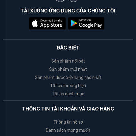
TẢI XUỐNG ỨNG DỤNG CỦA CHÚNG TÔI
White
Conc
Weilaiya
ĐẶC BIỆT
Happy
Bath
Sản phẩm nổi bật
Sản phẩm mới nhất
Bath
Sản phẩm được xếp hạng cao nhất
&
Tất cả thương hiệu
Body
Tất cả danh mục
Works
THÔNG TIN TÀI KHOẢN VÀ GIAO HÀNG
Tosowoong
Thông tin hồ sơ
Rosette
Danh sách mong muốn