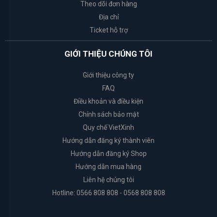
Theo dõi đơn hàng
Organic
Địa chỉ
Shop
Ticket hỗ trợ
Cure
GIỚI THIỆU CHÚNG TÔI
Giới thiệu công ty
Arrahan
FAQ
I'm
Điều khoản và điều kiện
from
Chính sách bảo mật
Quy chế VietXinh
Dr.Jart+
Hướng dẫn đăng ký thành viên
Hướng dẫn đăng ký Shop
Coringco
Hướng dẫn mua hàng
Liên hệ chúng tôi
Ciracle
Hotline: 0566 808 808 - 0568 808 808
Muji