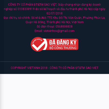
CÔNG TY CỔ PHẦN ĐT&TM SAO VIỆT, Giấy chứng nhận đăng ký doanh
nghiệp số 0108338919 do sở kế hoạch và đầu tư thành phố Hà Nội cấp ngày
Dokudami
02/07/2018
Địa chỉ trụ sở chính: Số nhà A66 TT5 Khu Đô Thị Văn Quán, Phường Phúc La,
Quận Hà Đông, Thành phố Hà Nội, Việt Nam
Oliveyoung
Số điện thoại: 0568808808
Email: vietxinhsv@gmail.com
Senka
Naruko
Cetaphil
COPYRIGHT VIETXINH 2018 - CÔNG TY CỔ PHẦN ĐT&TM SAO VIỆT
Lumos
Medi-
peel
Esthemax