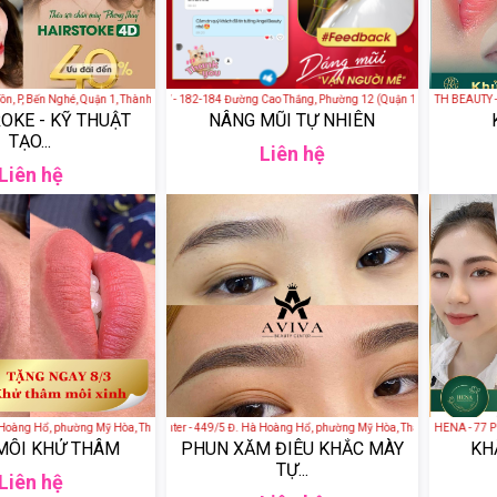
P, Bến Nghé, Quận 1, Thành phố Hồ Chí Minh, Việt Nam
ANGEL BAEAUTY - 182-184 Đường Cao Thắng, Phường 12 (Quận 10), Quận 10, Thành 
TH BEAUTY - 
OKE - KỸ THUẬT
NÂNG MŨI TỰ NHIÊN
TẠO...
Liên hệ
Liên hệ
àng Hổ, phường Mỹ Hòa, Thành phố Long Xuyên, An Giang, Việt Nam
AVIVA Beauty Center - 449/5 Đ. Hà Hoàng Hổ, phường Mỹ Hòa, Thành phố Long Xuyên
Thẩm Mỹ Quốc Tế HENA - 77 Phố 
MÔI KHỬ THÂM
PHUN XĂM ĐIÊU KHẮC MÀY
KH
TỰ...
Liên hệ