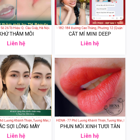
phố Hồ Chí Minh, Việt Nam
Số 26 Tô Hiệu- Q. Cầu Giấy, Hà Nội.
ANGEL BAEAUTY - 182-184 Đường Cao Thắng, Phường 12 (Quận 10), Quận 10, T
KHỬ THÂM MÔI
CẮT MÍ MINI DEEP
Liên hệ
Liên hệ
, An Giang, Việt Nam
Lương Khánh Thiện, Tương Mai, Hoàng Mai, Hà Nội, Việt Nam
Thẩm Mỹ Quốc Tế HENA - 77 Phố Lương Khánh Thiện, Tương Mai, Hoàng Mai, Hà
ẮC SỢI LÔNG MÀY
PHUN MÔI XINH TƯƠI TẮN
Liên hệ
Liên hệ