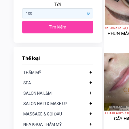
Tới
Đ
Tìm kiếm
Thẩm Mỹ Viện Korea - 387a Lê Lợi, Hoà
PHUN MÀ
Gogotales
Nars
Thể loại
YSL
+
THẨM MỸ
Clio
+
SPA
+
SALON NAIL&MI
Aromatic
Thể
loại
Rosemary
+
SALON HAIR & MAKE UP
+
THẨM MỸ VIỆN CELIA BEAUTY - 118 Phố
MASSAGE & GỘI ĐẦU
+
THẨM
Crest
CẤY HA
MỸ
+
NHA KHOA THẨM MỸ