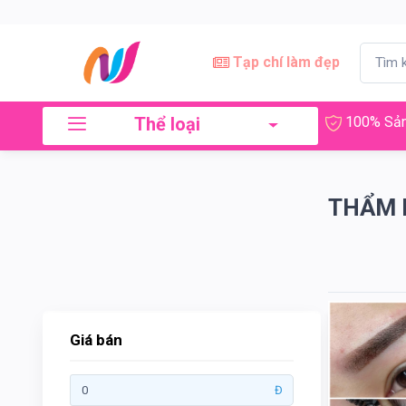
×
Lọc
Tạp chí làm đẹp
Thể loại
100% Sản
Giá
bán
THẨM 
Tới
Tìm kiếm
Giá bán
Thương
Đ
hiệu