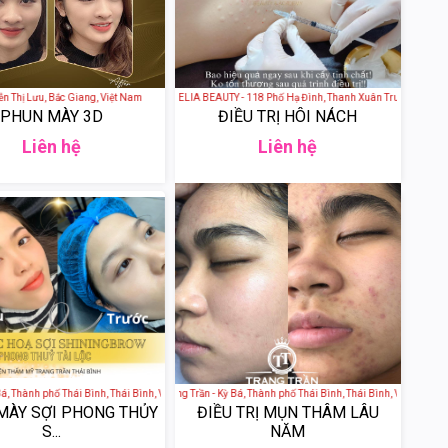
 Nguyễn Thị Lưu, Bắc Giang, Việt Nam
THẨM MỸ VIỆN CELIA BEAUTY - 118 Phố Hạ Đình, Thanh Xuân Trung, Thanh Xuâ
PHUN MÀY 3D
ĐIỀU TRỊ HÔI NÁCH
Liên hệ
Liên hệ
Thành phố Thái Bình, Thái Bình, Việt Nam
Viện thẩm mỹ Trang Trần - Kỳ Bá, Thành phố Thái Bình, Thái Bình, Việt Nam
MÀY SỢI PHONG THỦY
ĐIỀU TRỊ MỤN THÂM LÂU
S...
NĂM