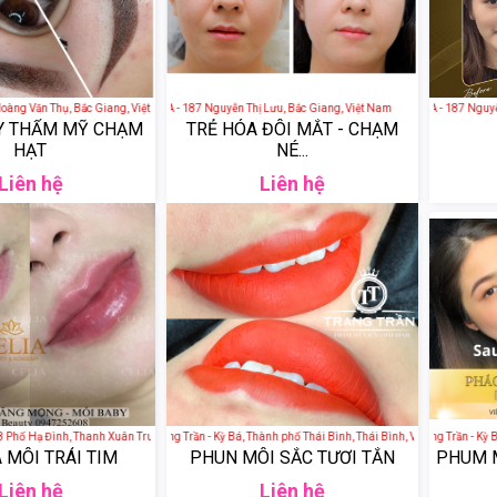
ng Văn Thụ, Bắc Giang, Việt Nam
PARIS BEAUTY SPA - 187 Nguyễn Thị Lưu, Bắc Giang, Việt Nam
PARIS BEAUTY SPA - 187
Y THẨM MỸ CHẠM
TRẺ HÓA ĐÔI MẮT - CHẠM
HẠT
NÉ...
Liên hệ
Liên hệ
 Hạ Đình, Thanh Xuân Trung, Thanh Xuân, Hà Nội, Việt Nam
Viện thẩm mỹ Trang Trần - Kỳ Bá, Thành phố Thái Bình, Thái Bình, Việt Nam
Viện thẩm mỹ Trang Trần - Kỳ Bá, 
 MÔI TRÁI TIM
PHUN MÔI SẮC TƯƠI TẮN
PHUM 
Liên hệ
Liên hệ