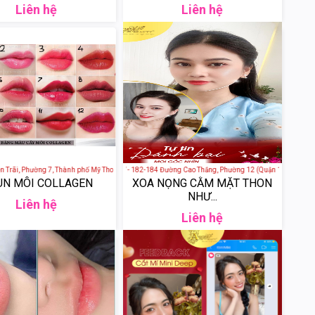
Liên hệ
Liên hệ
ãi, Phường 7, Thành phố Mỹ Tho, Tiền Giang, Việt Nam
ANGEL BAEAUTY - 182-184 Đường Cao Thắng, Phường 12 (Quận 10), Quận 10, T
N MÔI COLLAGEN
XOA NỌNG CẰM MẶT THON
NHƯ...
Liên hệ
Liên hệ