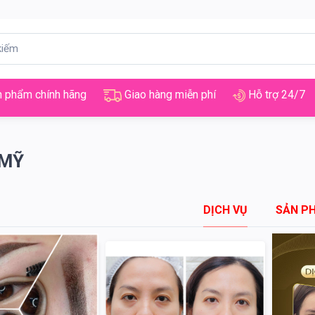
 phẩm chính hãng
Giao hàng miễn phí
Hỗ trợ 24/7
MỸ
DỊCH VỤ
SẢN P