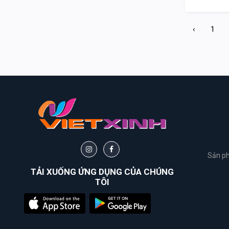
&
Body
‹
1
Work
Daily
Comma
Sheseido
Healthy
Care
Sản ph
Hayari
TẢI XUỐNG ỨNG DỤNG CỦA CHÚNG
TÔI
Fracora
Club