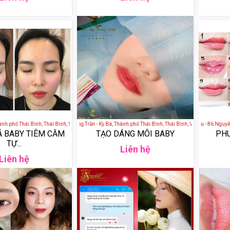
 phố Thái Bình, Thái Bình, Việt Nam
Viện thẩm mỹ Trang Trần - Kỳ Bá, Thành phố Thái Bình, Thái Bình, Việt Nam
Thẩm Mỹ Phúc Hậu - 86 Nguyễn Tr
Á BABY TIÊM CẰM
TẠO DÁNG MÔI BABY
PHU
TỰ...
Liên hệ
Liên hệ