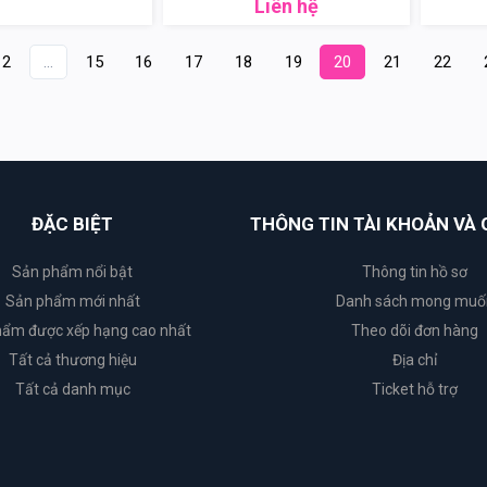
Liên hệ
2
...
15
16
17
18
19
20
21
22
ĐẶC BIỆT
THÔNG TIN TÀI KHOẢN VÀ 
Sản phẩm nổi bật
Thông tin hồ sơ
Sản phẩm mới nhất
Danh sách mong muố
ẩm được xếp hạng cao nhất
Theo dõi đơn hàng
Tất cả thương hiệu
Địa chỉ
Tất cả danh mục
Ticket hỗ trợ