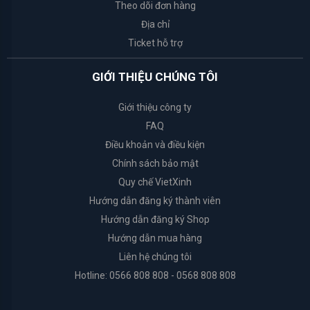
Theo dõi đơn hàng
Organic
Địa chỉ
Shop
Ticket hỗ trợ
Cure
GIỚI THIỆU CHÚNG TÔI
Giới thiệu công ty
Arrahan
FAQ
I'm
Điều khoản và điều kiện
from
Chính sách bảo mật
Quy chế VietXinh
Dr.Jart+
Hướng dẫn đăng ký thành viên
Hướng dẫn đăng ký Shop
Coringco
Hướng dẫn mua hàng
Liên hệ chúng tôi
Ciracle
Hotline: 0566 808 808 - 0568 808 808
Muji