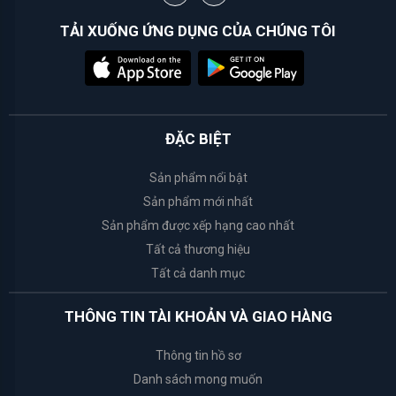
TẢI XUỐNG ỨNG DỤNG CỦA CHÚNG TÔI
White
Conc
Weilaiya
ĐẶC BIỆT
Happy
Bath
Sản phẩm nổi bật
Sản phẩm mới nhất
Bath
Sản phẩm được xếp hạng cao nhất
&
Tất cả thương hiệu
Body
Tất cả danh mục
Works
THÔNG TIN TÀI KHOẢN VÀ GIAO HÀNG
Tosowoong
Thông tin hồ sơ
Rosette
Danh sách mong muốn