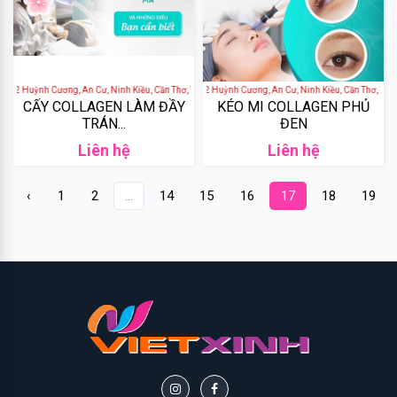
Biotin
Batiste
42 Huỳnh Cương, An Cư, Ninh Kiều, Cần Thơ, Việt Nam
BEAUTY SKY SPA - 42 Huỳnh Cương, An Cư, Ninh Kiều, Cần Thơ, Việt N
P&G
CẤY COLLAGEN LÀM ĐẦY
KÉO MI COLLAGEN PHỦ
TRÁN...
ĐEN
Veet
Liên hệ
Liên hệ
Vaseline
‹
1
2
...
14
15
16
17
18
19
Secret
Key
Rmon
Dove
Olay