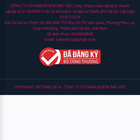
CÔNG TY CỔ PHẦN ĐT&TM SAO VIỆT, Giấy chứng nhận đăng ký doanh
nghiệp số 0108338919 do sở kế hoạch và đầu tư thành phố Hà Nội cấp ngày
Dokudami
02/07/2018
Địa chỉ trụ sở chính: Số nhà A66 TT5 Khu Đô Thị Văn Quán, Phường Phúc La,
Quận Hà Đông, Thành phố Hà Nội, Việt Nam
Oliveyoung
Số điện thoại: 0568808808
Email: vietxinhsv@gmail.com
Senka
Naruko
Cetaphil
COPYRIGHT VIETXINH 2018 - CÔNG TY CỔ PHẦN ĐT&TM SAO VIỆT
Lumos
Medi-
peel
Esthemax