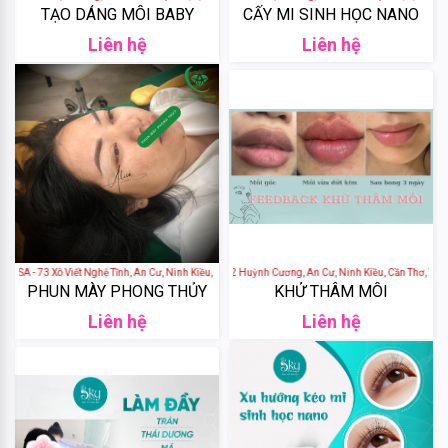
TẠO DÁNG MÔI BABY
CẤY MI SINH HỌC NANO
DHC
Liên hệ
Liên hệ
Weilaiya
Tigi
Olexrs
Head
&
A - 73 Xô Viết Nghệ Tĩnh, An Cư, Ninh Kiều, Cần Thơ, Việt Nam
BEAUTY SKY SPA - 42 Huỳnh Cương, An Cư, Ninh Kiều, Cần Thơ, Việt N
PHUN MÀY PHONG THỦY
KHỬ THÂM MÔI
Shoulders
Liên hệ
Liên hệ
Head
&
Shoulders