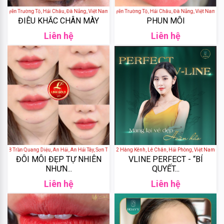
&
yễn Trường Tộ, Hải Châu, Đà Nẵng, Việt Nam
XUÂN SPA - 32 Nguyễn Trường Tộ, Hải Châu, Đà Nẵng, Việt Nam
ĐIÊU KHẮC CHÂN MÀY
PHUN MÔI
Body
Work
Liên hệ
Liên hệ
Daily
Comma
Sheseido
Healthy
Care
 Trần Quang Diệu, An Hải, An Hải Tây, Sơn Trà, Đà Nẵng, Việt Nam
NAYOO SPA - 92 Hàng Kênh, Lê Chân, Hải Phòng, Việt Nam
ĐÔI MÔI ĐẸP TỰ NHIÊN
VLINE PERFECT - “BÍ
Hayari
NHƯN...
QUYẾT...
Liên hệ
Liên hệ
Fracora
Club