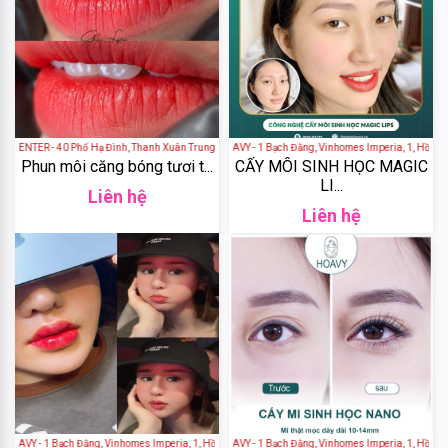
De
Nuit
GH
Creation
NTER - 40 Phố Hạ Đình, Thanh Xuân Trung, Thanh Xuân, Hà Nội, Việt Nam
THẨM MỸ VIỆN HOAVY - 1 Bạch Đằng, Vinhomes Imperia, 1, Hồng Bàng
Elasten
Phun môi căng bóng tươi t...
CẤY MÔI SINH HỌC MAGIC
LI...
Liên hệ
Cantabria
Liên hệ
Labs
Algae
Blackmores
Median
Laneige
Y - 1 Bạch Đằng, Vinhomes Imperia, 1, Hồng Bàng, Hải Phòng, Việt Nam
THẨM MỸ VIỆN HOAVY - 1 Bạch Đằng, Vinhomes Imperia, 1, Hồng Bàng