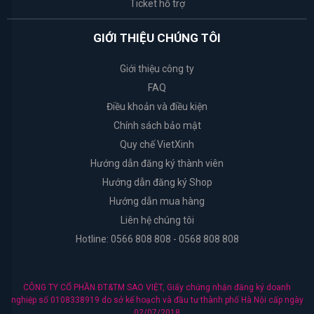
Ticket hỗ trợ
Organic
Shop
GIỚI THIỆU CHÚNG TÔI
Giới thiệu công ty
Cure
FAQ
Điều khoản và điều kiện
Arrahan
Chính sách bảo mật
Quy chế VietXinh
I'm
from
Hướng dẫn đăng ký thành viên
Hướng dẫn đăng ký Shop
Dr.Jart+
Hướng dẫn mua hàng
Liên hệ chúng tôi
Coringco
Hotline: 0566 808 808 - 0568 808 808
Ciracle
CÔNG TY CỔ PHẦN ĐT&TM SAO VIỆT, Giấy chứng nhận đăng ký doanh
nghiệp số 0108338919 do sở kế hoạch và đầu tư thành phố Hà Nội cấp ngày
Muji
02/07/2018