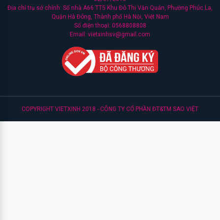
Địa chỉ trụ sở chính: Số nhà A66 TT5 Khu Đô Thị Văn Quán, Phường Phúc La,
Quận Hà Đông, Thành phố Hà Nội, Việt Nam
Dokudami
Số điện thoại: 0568808808
Email: vietxinhsv@gmail.com
Oliveyoung
Senka
Naruko
COPYRIGHT VIETXINH 2018 - CÔNG TY CỔ PHẦN ĐT&TM SAO VIỆT
Cetaphil
Lumos
Medi-
peel
Esthemax