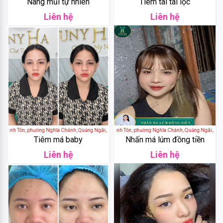
Nâng mũi tự nhiên
Tiêm tai tài lộc
&
Liên hệ
Liên hệ
Body
Work
Daily
Comma
Sheseido
Healthy
Thánh Tôn, phường Nghĩa Chánh, Quảng Ngãi, Việt Nam
Calla Spa - 3 Lê Thánh Tôn, phường Nghĩa Chánh, Quảng Ngãi, Việt 
Care
Tiêm má baby
Nhấn má lúm đồng tiền
Liên hệ
Liên hệ
Hayari
Fracora
Club