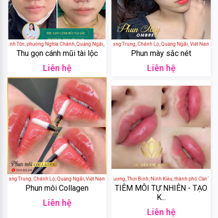
De
Nuit
GH
Thánh Tôn, phường Nghĩa Chánh, Quảng Ngãi, Việt Nam
MINA Spa - 679 Quang Trung, Chánh Lộ, Quảng Ngãi, Việt Nam
Creation
Thu gọn cánh mũi tài lộc
Phun mày sắc nét
Liên hệ
Liên hệ
Elasten
Cantabria
Labs
Algae
Blackmores
uang Trung, Chánh Lộ, Quảng Ngãi, Việt Nam
AU SPA - 54 Hùng Vương, Thới Binh, Ninh Kiều, thành phố Cần Thơ, V
Median
Phun môi Collagen
TIÊM MÔI TỰ NHIÊN - TẠO
K...
Liên hệ
Liên hệ
Laneige