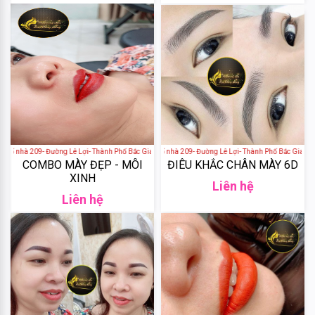
DHC
Weilaiya
Tigi
Olexrs
Số nhà 209- Đường Lê Lợi- Thành Phố Bắc Giang
Lan Hồng Kông - Số nhà 209- Đường Lê Lợi- Thành Phố Bắc Giang
COMBO MÀY ĐẸP - MÔI
ĐIÊU KHẮC CHÂN MÀY 6D
Head
XINH
Liên hệ
&
Liên hệ
Shoulders
Head
&
Shoulders