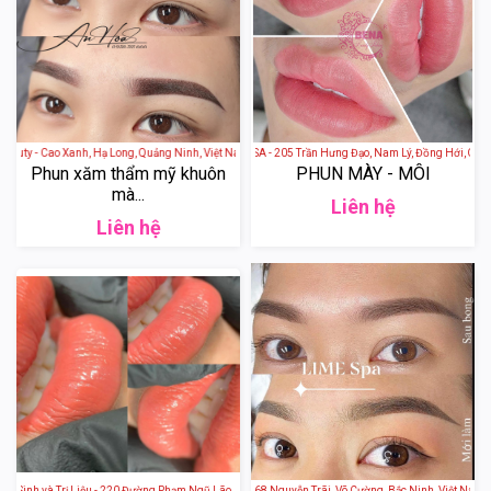
a Beauty - Cao Xanh, Hạ Long, Quảng Ninh, Việt Nam
Thẩm Mỹ Viện Bena USA - 205 Trần Hưng Đạo, Nam Lý, Đồng Hới, Quảng 
Phun xăm thẩm mỹ khuôn
PHUN MÀY - MÔI
mà...
Liên hệ
Liên hệ
 Sinh và Trị Liệu - 220 Đường Phạm Ngũ Lão, Hiệp Thành, Thủ Dầu Một, Bình Dương, Việt Nam
Lime Spa Bắc Ninh - 268 Nguyễn Trãi, Võ Cường, Bắc Ninh, Việt Nam