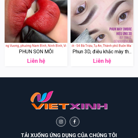
Hùng Vương, phường Nam Bình, Ninh Bình, Việt Nam
Thẩm mỹ viện Thảo Xinh - 54 Bà Triệu, Tự An, Thành phố Buôn Ma Thuột,
PHUN SON MÔI
Phun 3D, điêu khắc mày th...
Liên hệ
Liên hệ
TẢI XUỐNG ỨNG DỤNG CỦA CHÚNG TÔI