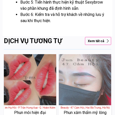
Bước 5: Tiến hành thực hiện kỹ thuật Sexybrow
vào phần khung đã định hình sẵn.
Bước 6: Kiểm tra và hỗ trợ khách về những lưu ý
sau khi thực hiện.
DỊCH VỤ TƯƠNG TỰ
Xem tất cả
óm Hạ Hồi - P. Trần Hưng Đạo - Q. Hoàn Kiếm - Hà Nội
Jun Beauty - 47 Cảm Hội, Hai Bà Trưng, Hà Nội
Phun môi hiện đại
Phun xăm thẩm mỹ lông