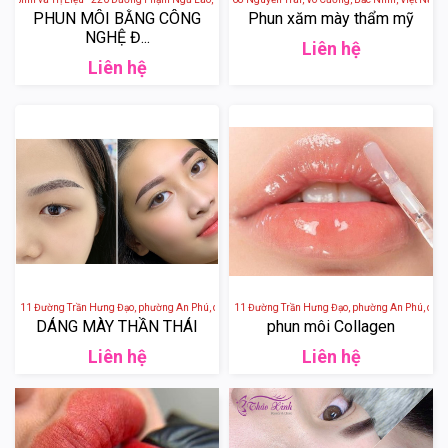
PHUN MÔI BẰNG CÔNG
Phun xăm mày thẩm mỹ
NGHỆ Đ...
Liên hệ
Liên hệ
 111 Đường Trần Hưng Đạo, phường An Phú, quận Ninh Kiều, Cần Thơ, Việt Nam
Viện Thẩm Mỹ DIVA - 111 Đường Trần Hưng Đạo, phường An Phú, quận Ni
DÁNG MÀY THẦN THÁI
phun môi Collagen
Liên hệ
Liên hệ