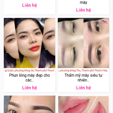
mày
Liên hệ
Liên hệ
Long Quân, phường Đông Vệ, Thành phố Thanh Hóa, Thanh Hoá, Việt Nam
SK II Spa - 39 Đội Cung, phường Đông Thọ, Thành phố Thanh Hóa, Thanh
Phun lông mày đẹp cho
Thẩm mỹ mày siêu tự
các...
nhiên...
Liên hệ
Liên hệ