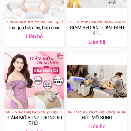
a H - 96 Vũ Phạm Hàm, Yên Hoà, Cầu Giấy, Hà Nội, Việt Nam
Viện Thẩm Mỹ Agena H - 96 Vũ Phạm Hàm, Yên Hoà, Cầu Giấy, Hà Nội,
Thu gọn bắp tay, bắp chân
GIẢM BÉO AN TOÀN, ĐIÊU
KH...
Liên hệ
Liên hệ
 USA - 205 Trần Hưng Đạo, Nam Lý, Đồng Hới, Quảng Bình, Việt Nam
Thẩm Mỹ Quốc Tế Emmy - 6c Lê Quý Đôn, Phường 1, Đông Hà, Quảng Trị
GIẢM MỠ BỤNG TRONG 60
HÚT MỠ BỤNG
PHÚ...
Liên hệ