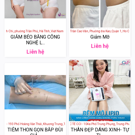
ỉnh Chi, phường Trần Phú, Hà Tĩnh, Việt Nam
DIYOU Medi Spa - 6B Trần Cao Vân, Phường Đa Kao, Quận 1, Ho Chi Min
GIẢM BÉO BẰNG CÔNG
Giảm Mỡ
NGHỆ L...
Liên hệ
Liên hệ
 - 193 Phố Hoàng Văn Thái, Khương Trung, Thanh Xuân, Hà Nội, Việt Nam
THẨM MỸ VIỆN QUỐC TẾ CCI - 104a Phố Trung Phụng, Trung Phụng, Đ
TIÊM THON GỌN BẮP ĐÙI
THÂN ĐẸP DÁNG XINH- TỰ