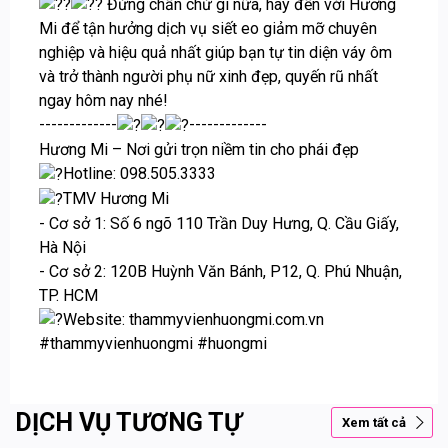
Đừng chần chừ gì nữa, hãy đến với Hương
Mi để tận hưởng dịch vụ siết eo giảm mỡ chuyên
nghiệp và hiệu quả nhất giúp bạn tự tin diện váy ôm
và trở thành người phụ nữ xinh đẹp, quyến rũ nhất
ngay hôm nay nhé!
-------------
-------------
Hương Mi – Nơi gửi trọn niềm tin cho phái đẹp
Hotline: 098.505.3333
TMV Hương Mi
- Cơ sở 1: Số 6 ngõ 110 Trần Duy Hưng, Q. Cầu Giấy,
Hà Nội
- Cơ sở 2: 120B Huỳnh Văn Bánh, P12, Q. Phú Nhuận,
TP. HCM
Website: thammyvienhuongmi.com.vn
#thammyvienhuongmi
#huongmi
DỊCH VỤ TƯƠNG TỰ
Xem tất cả