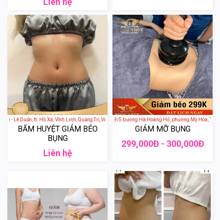
Liên hệ
 - Lê Duẩn, tt. Hồ Xá, Vĩnh Linh, Quảng Trị, Việt Nam
NGỌC THÙY SPA - 449/5 Đường Hà Hoàng Hổ, phường Mỹ Hòa, Thành p
BẤM HUYỆT GIẢM BÉO
GIẢM MỠ BỤNG
BỤNG
299,000Đ - 300,000Đ
Liên hệ