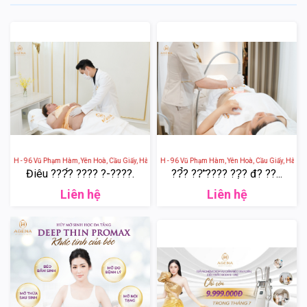
a H - 96 Vũ Phạm Hàm, Yên Hoà, Cầu Giấy, Hà Nội, Việt Nam
Viện Thẩm Mỹ Agena H - 96 Vũ Phạm Hàm, Yên Hoà, Cầu Giấy, Hà Nội,
Điêu ???̆́? ???? ?-????.
??̉? ??̛̃ ???? ??̣? đ? ??...
Liên hệ
Liên hệ