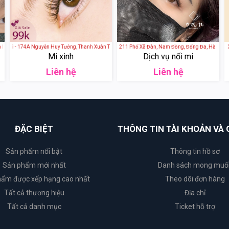
, Việt Nam
 Mi - 174A Nguyễn Huy Tưởng, Thanh Xuân Trung, Thanh Xuân, Hà Nội, Việt Nam
Oăn Nails Beauty - 211 Phố Xã Đàn, Nam Đồng, Đống Đa, Hà Nội, Việt
TUTA BEAUTY - 28B Xóm H
Mi xinh
Dịch vụ nối mi
Liên hệ
Liên hệ
ĐẶC BIỆT
THÔNG TIN TÀI KHOẢN VÀ 
Sản phẩm nổi bật
Thông tin hồ sơ
Sản phẩm mới nhất
Danh sách mong muố
ẩm được xếp hạng cao nhất
Theo dõi đơn hàng
Tất cả thương hiệu
Địa chỉ
Tất cả danh mục
Ticket hỗ trợ