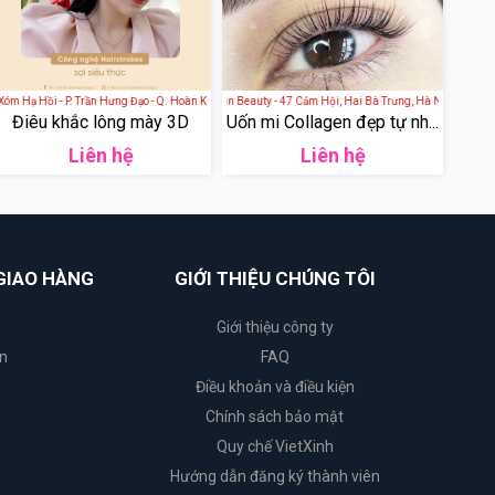
 Nam
ạ Hồi - P. Trần Hưng Đạo - Q. Hoàn Kiếm - Hà Nội
Jun Beauty - 47 Cảm Hội, Hai Bà Trưng, Hà Nội
Điêu khắc lông mày 3D
Uốn mi Collagen đẹp tự nh...
Liên hệ
Liên hệ
GIAO HÀNG
GIỚI THIỆU CHÚNG TÔI
Giới thiệu công ty
n
FAQ
Điều khoản và điều kiện
Chính sách bảo mật
Quy chế VietXinh
Hướng dẫn đăng ký thành viên