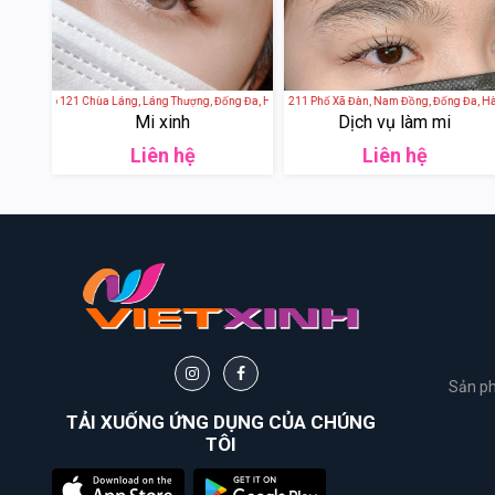
- 8g Ngõ 121 Chùa Láng, Láng Thượng, Đống Đa, Hà Nội, Việt Nam
Oăn Nails Beauty - 211 Phố Xã Đàn, Nam Đồng, Đống Đa, Hà Nội
Jolly Beauty Nail
Mi xinh
Dịch vụ làm mi
Liên hệ
Liên hệ
Sản ph
TẢI XUỐNG ỨNG DỤNG CỦA CHÚNG
TÔI