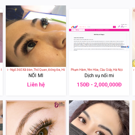
, Cầu Giấy, Hà Nội, Việt Nam
Mi - Ngõ 360 Xã Đàn, Thổ Quan, Đống Đa, Hà Nội, Việt Nam
TIKI SPA - Số 116 Vũ Phạm Hàm, Yên Hòa, Cầu Giấy, Hà Nội
Thẩm Mỹ Viện Ý Lan - 12a
NỐI MI
Dịch vụ nối mi
Liên hệ
150Đ - 2,000,000Đ