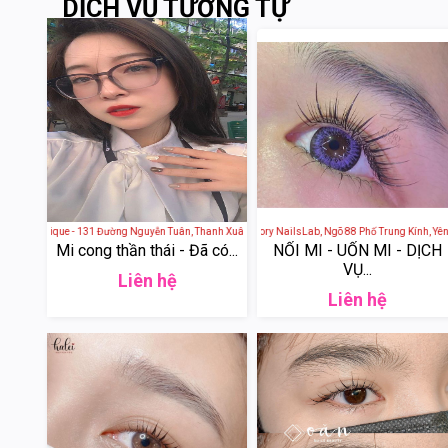
DỊCH VỤ TƯƠNG TỰ
y boutique - 131 Đường Nguyễn Tuân, Thanh Xuân Trung, Thanh Xuân, Hà Nội, Việt Nam
Diory NailsLab - Diory NailsLab, Ngõ 88 Phố Trung Kính, Yên Hoà
Thuý Hạnh Nail & 
Mi cong thần thái - Đã có...
NỐI MI - UỐN MI - DỊCH
VỤ...
Liên hệ
Liên hệ