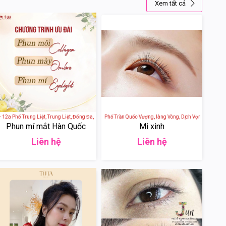
Xem tất cả
 Phố Trung Liệt, Trung Liệt, Đống Đa, Hà Nội, Việt Nam
Annies Nail Mi - 29 Phố Trần Quốc Vượng, làng Vòng, Dịch Vọng Hậu, Cầu Giấ
Phun mí mắt Hàn Quốc
Mi xinh
Liên hệ
Liên hệ