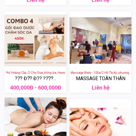
 73 Phố Hoàng Cầu, Ô Chợ Dừa, Đống Đa, Hanoi, Vietnam
Gội Đầu Dưỡng Sinh Massage Body - 105a/2 Hồ Thị Kỷ, phường 1, Quận
??̣̂? Đ?̂̀? Đ?̣? ??̛?̛̣?...
MASSAGE TOÀN THÂN
400,000Đ - 600,000Đ
Liên hệ