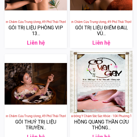
h Viện Châm Cứu Trung Ương, 49 Phố Thái Thịnh, Thịnh Quang, Đống Đa, Hà Nội, Việt Nam
Sen Tài Thu - Bệnh Viện Châm Cứu Trung Ương, 49 Phố Thái Thịnh, Th
GÓI TRỊ LIỆU PHÒNG VIP
GÓI TRỊ LIỆU ĐIỂM ĐAU,
13...
VÙ...
Liên hệ
Liên hệ
h Viện Châm Cứu Trung Ương, 49 Phố Thái Thịnh, Thịnh Quang, Đống Đa, Hà Nội, Việt Nam
Hoa Mộc Tâm An - Spa Đông Y Chăm Sóc Sức Khỏe - 104 Phường Trung
GÓI THUỶ TRỊ LIỆU
HỒNG QUANG THẦN CỨU
TRUYỀN...
THÔNG...
Liên hệ
Liên hệ