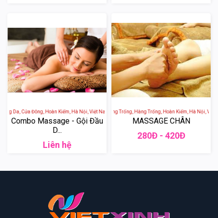
àng Da, Cửa Đông, Hoàn Kiếm, Hà Nội, Việt Nam
SOL SPA - 65 Phố Hàng Trống, Hàng Trống, Hoàn Kiếm, Hà Nội, Việt 
Combo Massage - Gội Đầu
MASSAGE CHÂN
D...
280Đ - 420Đ
Liên hệ