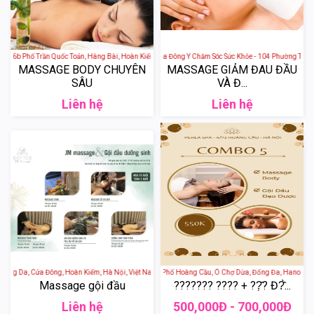
y - 6b Phố Trần Quốc Toản, Hàng Bài, Hoàn Kiếm, Hà Nội, Việt Nam
Hoa Mộc Tâm An - Spa Đông Y Chăm Sóc Sức Khỏe - 104 Phường Trung
MASSAGE BODY CHUYÊN
MASSAGE GIẢM ĐAU ĐẦU
SÂU
VÀ Đ...
Liên hệ
Liên hệ
àng Da, Cửa Đông, Hoàn Kiếm, Hà Nội, Việt Nam
Perla Spa - 4 Ngõ 73 Phố Hoàng Cầu, Ô Chợ Dừa, Đống Đa, Hanoi, Vie
Massage gội đầu
??????? ???? + ??̣̂? Đ?̂̀...
Liên hệ
500,000Đ - 700,000Đ