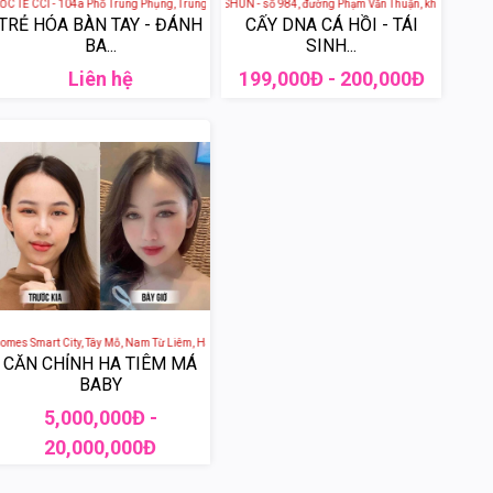
Liêm, Hà Nội, Việt Nam
nh Xuân, Hà Nội, Việt Nam
Ế CCI - 104a Phố Trung Phụng, Trung Phụng, Đống Đa, Hà Nội, Việt Nam
THẨM MỸ VIỆN OSHUN - số 984, đường Phạm Văn Thuận, khu phố 1, phường
TRẺ HÓA BÀN TAY - ĐÁNH
CẤY DNA CÁ HỒI - TÁI
BA...
SINH...
Liên hệ
199,000Đ - 200,000Đ
, Hà Nội, Việt Nam
es Smart City, Tây Mỗ, Nam Từ Liêm, Hà Nội, Việt Nam
CĂN CHỈNH HA TIÊM MÁ
BABY
5,000,000Đ -
20,000,000Đ