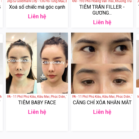
Việt Nam
Trang, Khánh Hòa, Việt Nam
 Chung cư Goldmark City - 136 Hồ Tùng Mậu, Đường Hồ Tùng Mậu, Goldmark City, Phú Diễn, Bắc Từ 
THẨM MỸ VIỆN LANI - 193 Phố Hoàng Văn Thái, Khương Trung, Tha
THẨM MỸ VIỆN QUỐC T
G
Xoá sổ chiếc má góc cạnh
TIÊM TRÁN FILLER -
GƯƠNG...
Liên hệ
Liên hệ
ệt Nam
, Việt Nam
SPA - 11 Phố Phú Kiều, Kiều Mai, Phúc Diễn, Từ Liêm, Hà Nội, Việt Nam
CÉLINE BEAUTY SPA - 11 Phố Phú Kiều, Kiều Mai, Phúc Diễn, Từ Liêm
SPA HỒ THỦY - Vinhom
Y
TIÊM BABY FACE
CĂNG CHỈ XÓA NHĂN MẮT
Liên hệ
Liên hệ