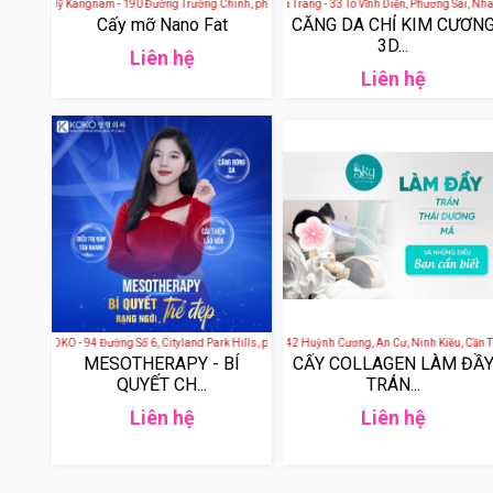
n Thẩm Mỹ Kangnam - 190 Đường Trường Chinh, phường Khương Thượng, quận Đống Đa, Hà Nội, 
Thẩm Mỹ Viện Nha Trang - 33 Tô Vĩnh Diện, Phương Sài, Nha 
Thu Hoài Spa -
Cấy mỡ Nano Fat
CĂNG DA CHỈ KIM CƯƠN
3D...
Liên hệ
Liên hệ
VIỆN KOKO - 94 Đường Số 6, Cityland Park Hills, phường 10, Gò Vấp, Thành phố Hồ Chí Minh, Vi
BEAUTY SKY SPA - 42 Huỳnh Cương, An Cư, Ninh Kiều, Cần Thơ
CÉLINE BEAUTY 
MESOTHERAPY - BÍ
CẤY COLLAGEN LÀM ĐẦ
QUYẾT CH...
TRÁN...
Liên hệ
Liên hệ