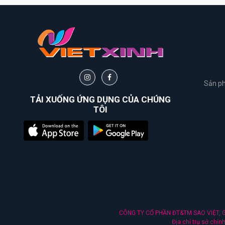
Sản ph
TẢI XUỐNG ỨNG DỤNG CỦA CHÚNG
TÔI
CÔNG TY CỔ PHẦN ĐT&TM SAO VIỆT, Gi
Địa chỉ trụ sở chí