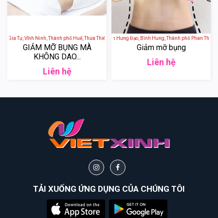
ô Gia Tự, Vĩnh Ninh, Thành phố Huế, Thừa Thiên Huế, Việt Nam
AnhLee Spa - 341 Trần Hưng Đạo, Bình Hưng, Thành phố Phan Thiết, B
GIẢM MỠ BỤNG MÀ
Giảm mỡ bụng
KHÔNG DAO...
Liên hệ
Liên hệ
TẢI XUỐNG ỨNG DỤNG CỦA CHÚNG TÔI