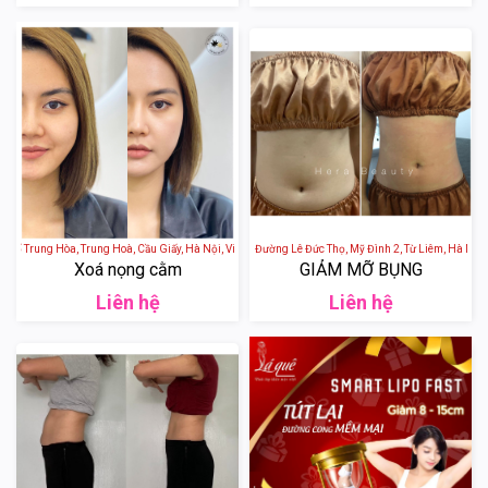
Phố Trung Hòa, Trung Hoà, Cầu Giấy, Hà Nội, Việt Nam
Hera Spa - 43 Ngõ 21 Đường Lê Đức Thọ, Mỹ Đình 2, Từ Liêm, Hà Nội, 
Xoá nọng cằm
GIẢM MỠ BỤNG
Liên hệ
Liên hệ