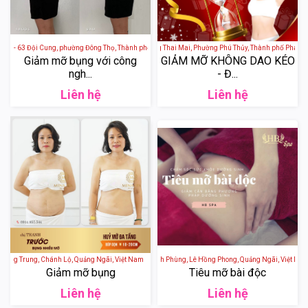
óa - 63 Đội Cung, phường Đông Thọ, Thành phố Thanh Hóa, Thanh Hoá, Việt Nam
LÁ QUÊ SPA - 37 Đặng Thai Mai, Phường Phú Thủy, Thành phố Phan Thiế
Giảm mỡ bụng với công
GIẢM MỠ KHÔNG DAO KÉO
ngh...
- Đ...
Liên hệ
Liên hệ
 Quang Trung, Chánh Lộ, Quảng Ngãi, Việt Nam
HB Spa - 29 Phan Đình Phùng, Lê Hồng Phong, Quảng Ngãi, Việt Nam
Giảm mỡ bụng
Tiêu mỡ bài độc
Liên hệ
Liên hệ