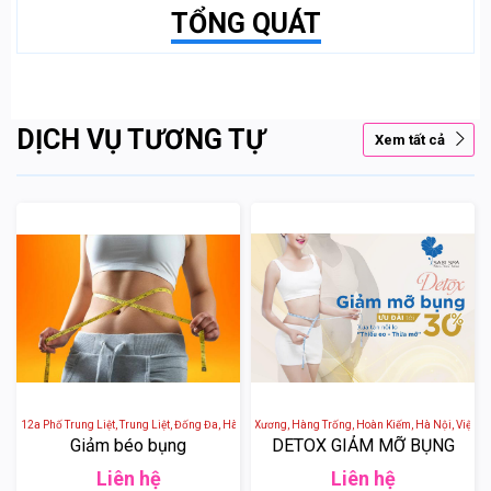
TỔNG QUÁT
DỊCH VỤ TƯƠNG TỰ
Xem tất cả
 - 12a Phố Trung Liệt, Trung Liệt, Đống Đa, Hà Nội, Việt Nam
SABI SPA - 6 Ngõ Thọ Xương, Hàng Trống, Hoàn Kiếm, Hà Nội, Việt Na
Giảm béo bụng
DETOX GIẢM MỠ BỤNG
Liên hệ
Liên hệ