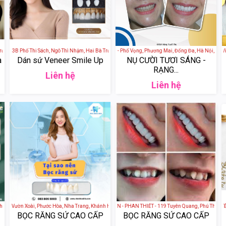
g, Hà Nội, Việt Nam
- 3B Phố Thi Sách, Ngô Thì Nhậm, Hai Bà Trưng, Hà Nội, Việt Nam
Nha khoa Thúy Đức - Phố Vọng, Phương Mai, Đống Đa, Hà Nội, Việt Na
Nha khoa thẩm mỹ Việt Đ
a
Dán sứ Veneer Smile Up
NỤ CƯỜI TƯƠI SÁNG -
RẠNG...
Liên hệ
Liên hệ
ng Tàu, Việt Nam
 Việt Nam
cc Vườn Xoài, Phước Hòa, Nha Trang, Khánh Hòa, Việt Nam
NHA KHOA SÀI GÒN - PHAN THIẾT - 119 Tuyên Quang, Phú Thủy, Thành 
NHA KHOA QUỐC TẾ KHẮC
BỌC RĂNG SỨ CAO CẤP
BỌC RĂNG SỨ CAO CẤP