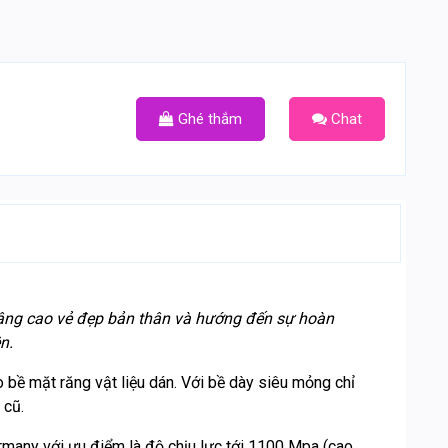
Ghé thắm
Chat
nâng cao vẻ đẹp bản thân và hướng đến sự hoàn
n.
bề mặt răng vật liệu dán. Với bề dày siêu mỏng chỉ
 cũ.
any với ưu điểm là độ chịu lực tới 1100 Mpa (cao