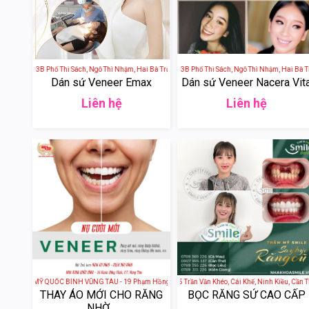
n Tấm - 3B Phố Thi Sách, Ngô Thì Nhậm, Hai Bà Trưng, Hà Nội, Việt Nam
Thẩm Mỹ Viện Tấm - 3B Phố Thi Sách, Ngô Thì Nhậm, Hai Bà Trưn
Thẩm Mỹ Viện Tấm 
Dán sứ Veneer Emax
Dán sứ Veneer Nacera Vit
Liên hệ
Liên hệ
HẨM MỸ QUỐC BÌNH VŨNG TÀU - 19 Phạm Hồng Thái, phường 7, Thành phố Vũng Tầu, Bà Rịa - Vũ
SMILE CẦN THƠ - 95 Trần Văn Khéo, Cái Khế, Ninh Kiều, Cần Thơ,
Nha Khoa IRIS - A
THAY ÁO MỚI CHO RĂNG
BỌC RĂNG SỨ CAO CẤP
NHỜ...