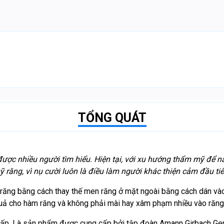
TỔNG QUÁT
ược nhiều người tìm hiểu. Hiện tại, với xu hướng thẩm mỹ để 
răng, vì nụ cười luôn là điều làm người khác thiện cảm đầu tiê
răng bằng cách thay thế men răng ở mặt ngoài bằng cách dán vào 
 cho hàm răng và không phải mài hay xâm phạm nhiều vào răng
ấp. Là sản phẩm được cung cấp bởi tập đoàn Amann Girbach Germ