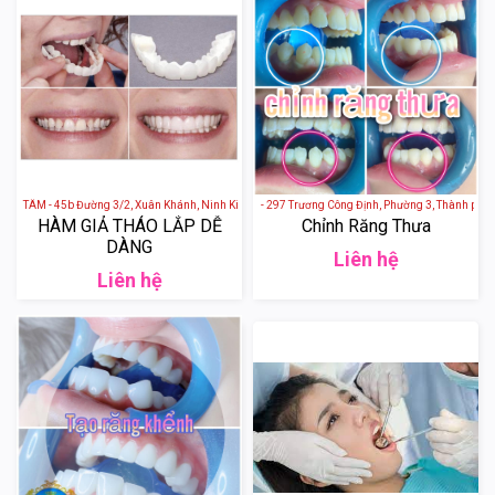
ÂM - 45b Đường 3/2, Xuân Khánh, Ninh Kiều, thành phố Cần Thơ, Việt Nam
Trà Ny Spa Vũng Tàu - 297 Trương Công Định, Phường 3, Thành phố Vũn
HÀM GIẢ THÁO LẮP DỄ
Chỉnh Răng Thưa
DÀNG
Liên hệ
Liên hệ