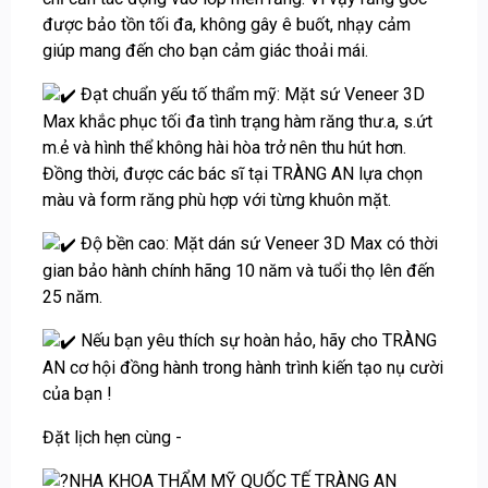
được bảo tồn tối đa, không gây ê buốt, nhạy cảm
giúp mang đến cho bạn cảm giác thoải mái.
Đạt chuẩn yếu tố thẩm mỹ: Mặt sứ Veneer 3D
Max khắc phục tối đa tình trạng hàm răng thư.a, s.ứt
m.ẻ và hình thể không hài hòa trở nên thu hút hơn.
Đồng thời, được các bác sĩ tại TRÀNG AN lựa chọn
màu và form răng phù hợp với từng khuôn mặt.
Độ bền cao: Mặt dán sứ Veneer 3D Max có thời
gian bảo hành chính hãng 10 năm và tuổi thọ lên đến
25 năm.
Nếu bạn yêu thích sự hoàn hảo, hãy cho TRÀNG
AN cơ hội đồng hành trong hành trình kiến tạo nụ cười
của bạn !
Đặt lịch hẹn cùng -
NHA KHOA THẨM MỸ QUỐC TẾ TRÀNG AN