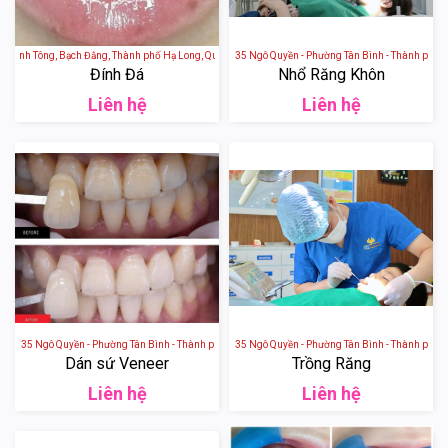
Thánh Tông, Bạch Đằng, Thành phố Hạ Long, Quảng Ninh, Việt Nam
Nha Khoa HTC - số 135 Ngô Quyền - Phường Tân Bình - Thành phố Hả
Đính Đá
Nhổ Răng Khôn
Liên hệ
Liên hệ
ố 135 Ngô Quyền - Phường Tân Bình - Thành phố Hải Dương
Nha Khoa HTC - số 135 Ngô Quyền - Phường Tân Bình - Thành phố Hả
Dán sứ Veneer
Trồng Răng
Liên hệ
Liên hệ