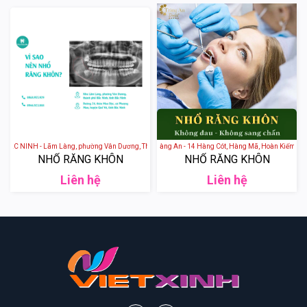
 NINH - Lãm Làng, phường Vân Dương, Thành phố Bắc Ninh, tỉnh Bắc Ninh, Việt Nam
Nha Khoa Quốc tế Tràng An - 14 Hàng Cót, Hàng Mã, Hoàn Kiếm, Hà N
NHỔ RĂNG KHÔN
NHỔ RĂNG KHÔN
Liên hệ
Liên hệ