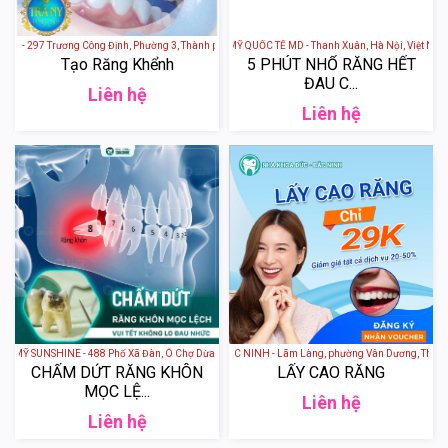
àu - 297 Trương Công Định, Phường 3, Thành phố Vũng Tầu, Bà Rịa - Vũng Tàu, Việt Nam
NHA KHOA THẨM MỸ QUỐC TẾ MD - Thanh Xuân, Hà Nội, Việt Nam
Tạo Răng Khểnh
5 PHÚT NHỔ RĂNG HẾT
ĐAU C...
Liên hệ
Liên hệ
Ỹ SUNSHINE - 488 Phố Xã Đàn, Ô Chợ Dừa, Đống Đa, Hà Nội, Việt Nam
NHA KHOA ĐỨC BẮC NINH - Lãm Làng, phường Vân Dương, Thành phố 
CHẤM DỨT RĂNG KHÔN
LẤY CAO RĂNG
MỌC LỆ...
Liên hệ
Liên hệ