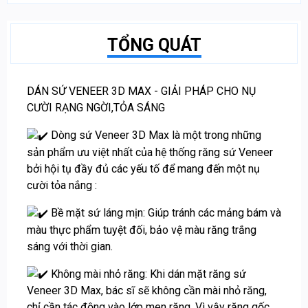
TỔNG QUÁT
DÁN SỨ VENEER 3D MAX - GIẢI PHÁP CHO NỤ
CƯỜI RẠNG NGỜI,TỎA SÁNG
Dòng sứ Veneer 3D Max là một trong những
sản phẩm ưu việt nhất của hệ thống răng sứ Veneer
bởi hội tụ đầy đủ các yếu tố để mang đến một nụ
cười tỏa nắng :
Bề mặt sứ láng mịn: Giúp tránh các mảng bám và
màu thực phẩm tuyệt đối, bảo vệ màu răng trắng
sáng với thời gian.
Không mài nhỏ răng: Khi dán mặt răng sứ
Veneer 3D Max, bác sĩ sẽ không cần mài nhỏ răng,
chỉ cần tác động vào lớp men răng. Vì vậy răng gốc