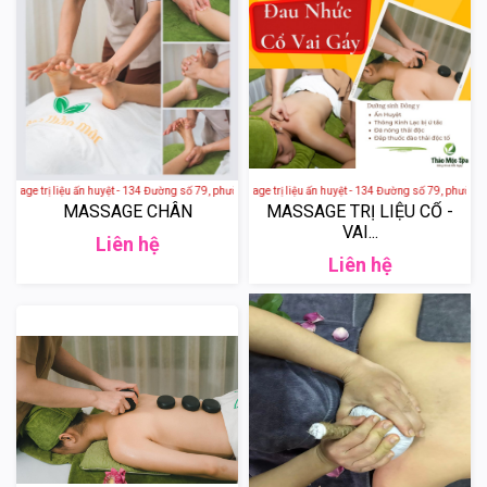
sage trị liệu ấn huyệt - 134 Đường số 79, phường Tân Quy, Quận 7, Thành phố Hồ Chí Minh, Việt N
Spa Thảo Mộc - Massage trị liệu ấn huyệt - 134 Đường số 79, phường T
MASSAGE CHÂN
MASSAGE TRỊ LIỆU CỔ -
VAI...
Liên hệ
Liên hệ