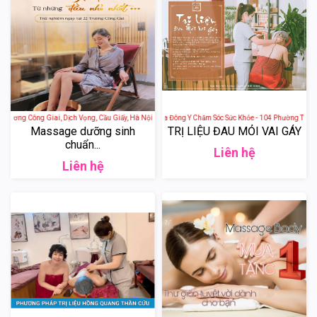
 Trương Công Giai, Dịch Vọng, Cầu Giấy, Hà Nội, Việt Nam
Hoa Mộc Tâm An - Spa Đông Y Chăm Sóc Sức Khỏe - 104 Phường Trung 
Massage dưỡng sinh
TRỊ LIỆU ĐAU MỎI VAI GÁY
chuẩn...
Liên hệ
Liên hệ