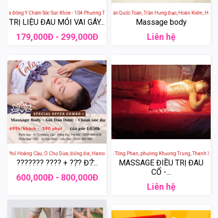
Spa Đông Y Chăm Sóc Sức Khỏe - 104 Phường Trung Phụng, Trung Phụng, Đống Đa, Hà Nội, Việt Na
Mộc Spa - 65a Phố Trần Quốc Toản, Trần Hưng Đạo, Hoàn Kiếm, Hà Nội,
TRỊ LIỆU ĐAU MỎI VAI GÁY...
Massage body
179,000Đ - 299,000Đ
Liên hệ
73 Phố Hoàng Cầu, Ô Chợ Dừa, Đống Đa, Hanoi, Vietnam
QUẾ SPA - 223 Phố Vũ Tông Phan, phường Khương Trung, Thanh Xuân, 
??????? ???? + ??̣̂? Đ?̂̀...
MASSAGE ĐIỀU TRỊ ĐAU
CỔ -...
600,000Đ - 800,000Đ
Liên hệ