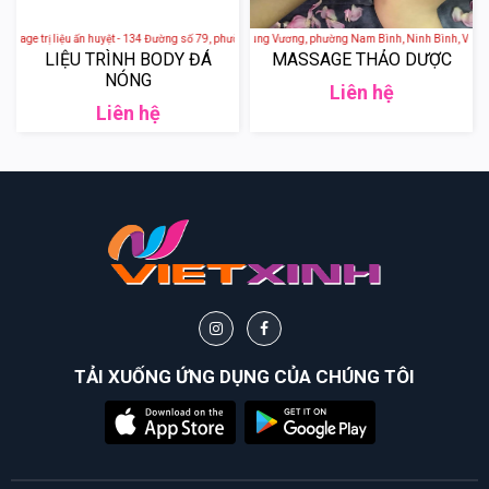
sage trị liệu ấn huyệt - 134 Đường số 79, phường Tân Quy, Quận 7, Thành phố Hồ Chí Minh, Việt N
Mộc Miên Spa - 92 Hùng Vương, phường Nam Bình, Ninh Bình, Việt N
LIỆU TRÌNH BODY ĐÁ
MASSAGE THẢO DƯỢC
NÓNG
Liên hệ
Liên hệ
TẢI XUỐNG ỨNG DỤNG CỦA CHÚNG TÔI