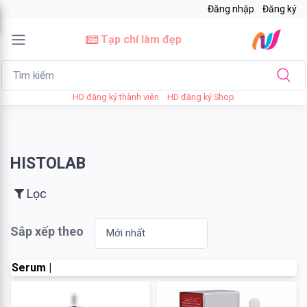
Đăng nhập
Đăng ký
×
Tạp chí làm đẹp
Lọc
HD đăng ký thành viên
HD đăng ký Shop
Giá
bán
HISTOLAB
Tới
Lọc
Sắp xếp theo
Tìm kiếm
Serum |
Thương
hiệu