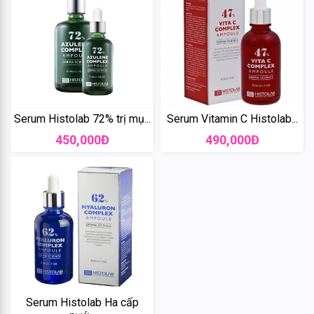
Gogotales
Serum Histolab 72% trị mụ...
Serum Vitamin C Histolab...
Nars
450,000Đ
490,000Đ
YSL
Clio
Aromatic
Thể
loại
Rosemary
+
THẨM
Crest
MỸ
Serum Histolab Ha cấp