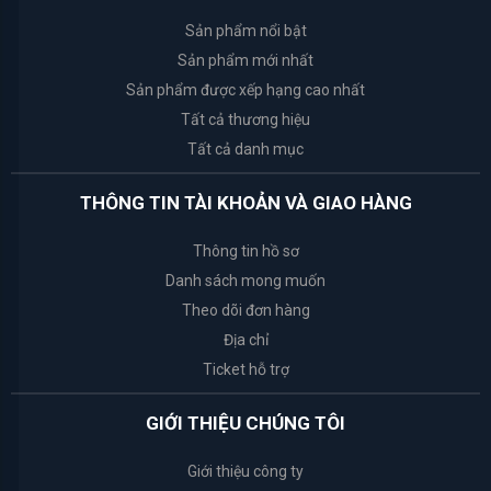
VẬT
Sản phẩm nổi bật
Transino
TƯ
Sản phẩm mới nhất
Soin
Sản phẩm được xếp hạng cao nhất
Pur
Tất cả thương hiệu
Tất cả danh mục
Animerry
THÔNG TIN TÀI KHOẢN VÀ GIAO HÀNG
Animerry
Thông tin hồ sơ
Danh sách mong muốn
Habaria
Theo dõi đơn hàng
Địa chỉ
Foellie
Ticket hỗ trợ
Spring
GIỚI THIỆU CHÚNG TÔI
leaf
Giới thiệu công ty
Bath