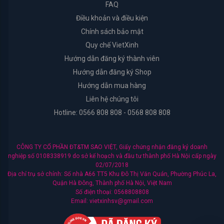
FAQ
&
Điều khoản và điều kiện
Body
Chính sách bảo mật
Work
Quy chế VietXinh
Daily
Hướng dẫn đăng ký thành viên
Comma
Hướng dẫn đăng ký Shop
Hướng dẫn mua hàng
Sheseido
Liên hệ chúng tôi
Hotline: 0566 808 808 - 0568 808 808
Healthy
Care
CÔNG TY CỔ PHẦN ĐT&TM SAO VIỆT, Giấy chứng nhận đăng ký doanh
nghiệp số 0108338919 do sở kế hoạch và đầu tư thành phố Hà Nội cấp ngày
Hayari
02/07/2018
Địa chỉ trụ sở chính: Số nhà A66 TT5 Khu Đô Thị Văn Quán, Phường Phúc La,
Quận Hà Đông, Thành phố Hà Nội, Việt Nam
Fracora
Số điện thoại: 0568808808
Email: vietxinhsv@gmail.com
Club