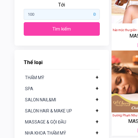
Tới
Đ
Tìm kiếm
Liu Riu - gội đầu thảo mộc thư giãn -
MA
Gogotales
Nars
Thể loại
YSL
+
THẨM MỸ
Clio
+
SPA
+
SALON NAIL&MI
Aromatic
Thể
loại
Rosemary
+
SALON HAIR & MAKE UP
Cherry Spa - 172 Đường Phạm Như Xươ
MAS
+
MASSAGE & GỘI ĐẦU
+
THẨM
Crest
MỸ
+
NHA KHOA THẨM MỸ