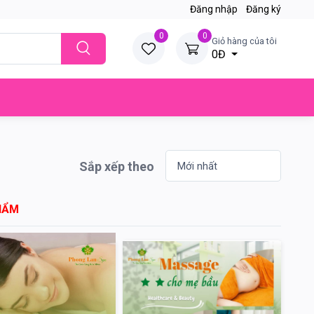
Đăng nhập
Đăng ký
0
0
Giỏ hàng của tôi
0Đ
Sắp xếp theo
HẨM