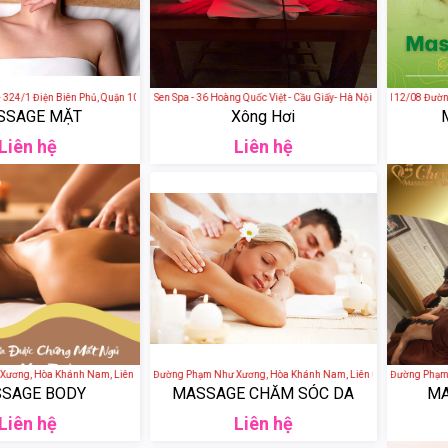
 324/1 Điện Biên Phủ, Quận 10, Thành phố Hồ Chí Minh, Việt Nam
Sen Spa - 36 Hoàng Quốc Việt - Cầu Giấy- Hà Nội
Phong Lan Spa - 112/08 Đường s
SSAGE MẶT
Xông Hơi
Liên hệ
Liên hệ
ng, Hòa Khánh Nam, Liên Chiểu, Đà Nẵng, Việt Nam
Cherry Spa - 172 Đường Phạm Như Xương, Hòa Khánh Nam, Liên Chiểu, Đà Nẵng, Vi
Cherry Spa - 172 Đường Phạm Nh
SAGE BODY
MASSAGE CHĂM SÓC DA
MA
Liên hệ
Liên hệ