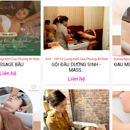
g Định Của, Phường An Khánh, Quận 2, Thành phố Hồ Chí Minh, Việt Nam
Yêns Spa - Dưỡng Sinh - 169/32 Lương Định Của, Phường An Khánh, Quận 2, Thành p
SIS HOUSE - 71/3 Đường Nguyễn 
SSAGE BẦU
GỘI ĐẦU DƯỠNG SINH -
ĐAU MỎI
MASS...
Liên hệ
Liên hệ