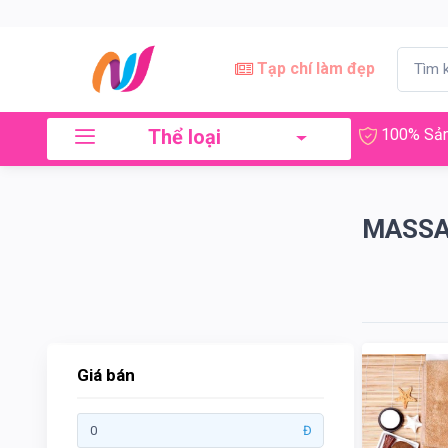
×
Lọc
Tạp chí làm đẹp
Thể loại
100% Sản
Giá
bán
MASS
Tới
Tìm kiếm
Giá bán
Thương
Đ
hiệu