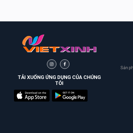
&
Body
Work
Daily
Comma
Sheseido
Sản ph
Healthy
TẢI XUỐNG ỨNG DỤNG CỦA CHÚNG
Care
TÔI
Hayari
Fracora
Club