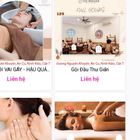
hố Hồ Chí Minh, Việt Nam
Khuyến, An Cư, Ninh Kiều, Cần Thơ, Việt Nam
SIS HOUSE - 71/3 Đường Nguyễn Khuyến, An Cư, Ninh Kiều, Cần Thơ, Việt Nam
 VAI GÁY - HẬU QUẢ...
Gội Đầu Thư Giãn
Liên hệ
Liên hệ