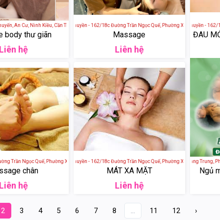
, An Cư, Ninh Kiều, Cần Thơ, Việt Nam
Massage Điêu Thuyền - 162/18c Đường Trần Ngọc Quế, Phường Xuân Khánh, quận Nin
Massage Điêu Thuyền - 162/18c 
 body thư giãn
Massage
ĐAU MỎI
Liên hệ
Liên hệ
 Trần Ngọc Quế, Phường Xuân Khánh, quận Ninh Kiều, Cần Thơ, Việt Nam
Massage Điêu Thuyền - 162/18c Đường Trần Ngọc Quế, Phường Xuân Khánh, quận Nin
??? ????? - 164 Quang Trung, Ph
ssage chân
MÁT XA MẶT
Ngủ mộ
Liên hệ
Liên hệ
2
3
4
5
6
7
8
...
11
12
›