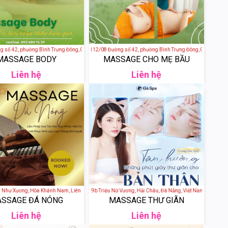
ố 42, phường Bình Trưng Đông, Quận 2, Thành phố Hồ Chí Minh, Việt Nam
Phong Lan Spa - 112/08 Đường số 42, phường Bình Trưng Đông, Quận 2, Thành
MASSAGE BODY
MASSAGE CHO MẸ BẦU
Liên hệ
Liên hệ
ệt Nam
ư Xương, Hòa Khánh Nam, Liên Chiểu, Đà Nẵng, Việt Nam
Gà Spa - 179b Triệu Nữ Vương, Hải Châu, Đà Nẵng, Việt Nam
SSAGE ĐÁ NÓNG
MASSAGE THƯ GIÃN
Liên hệ
Liên hệ