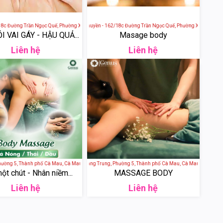
h Kiều, Cần Thơ, Việt Nam
Đường Trần Ngọc Quế, Phường Xuân Khánh, quận Ninh Kiều, Cần Thơ, Việt Nam
Massage Điêu Thuyền - 162/18c Đường Trần Ngọc Quế, Phường Xuân Khánh, quậ
 VAI GÁY - HẬU QUẢ...
Masage body
Liên hệ
Liên hệ
h Kiều, Cần Thơ, Việt Nam
ường 5, Thành phố Cà Mau, Cà Mau, Việt Nam
??? ????? - 164 Quang Trung, Phường 5, Thành phố Cà Mau, Cà Mau, Việt Nam
t chút - Nhân niềm...
MASSAGE BODY
Liên hệ
Liên hệ