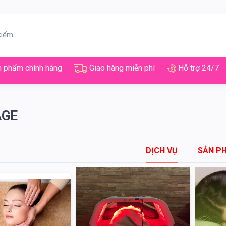
 phẩm chính hãng
Giao hàng miễn phí
Hỗ trợ 24/7
AGE
DỊCH VỤ
SẢN P