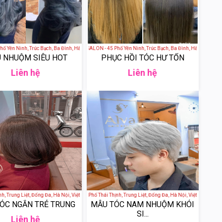
Yên Ninh, Trúc Bạch, Ba Đình, Hà Nội, Việt Nam
THAI HAIR BEAUTY SALON - 45 Phố Yên Ninh, Trúc Bạch, Ba Đình, Hà Nội, Việt N
 NHUỘM SIÊU HOT
PHỤC HỒI TÓC HƯ TỔN
Liên hệ
Liên hệ
, Trung Liệt, Đống Đa, Hà Nội, Việt Nam
Alva Nail Hair - 120 Phố Thái Thịnh, Trung Liệt, Đống Đa, Hà Nội, Việt Nam
ÓC NGẮN TRẺ TRUNG
MẪU TÓC NAM NHUỘM KHÓI
SI...
Liên hệ