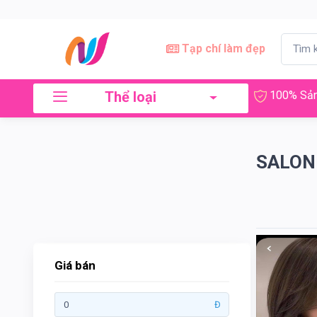
×
Lọc
Tạp chí làm đẹp
Thể loại
100% Sản
Giá
bán
SALON
Tới
Tìm kiếm
Giá bán
Thương
Đ
hiệu