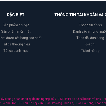
ĐẶC BIỆT
THÔNG TIN TÀI KHOẢN VÀ 
Sản phẩm nổi bật
Thông tin hồ sơ
Sản phẩm mới nhất
Danh sách mong muố
ẩm được xếp hạng cao nhất
Theo dõi đơn hàng
Tất cả thương hiệu
Địa chỉ
Tất cả danh mục
Ticket hỗ trợ
ấy chứng nhận đăng ký doanh nghiệp số 0108338919 do sở kế hoạch và đầu tư t
nh: Số nhà A66 TT5 Khu Đô Thị Văn Quán, Phường Phúc La, Quận Hà Đông, Thành p