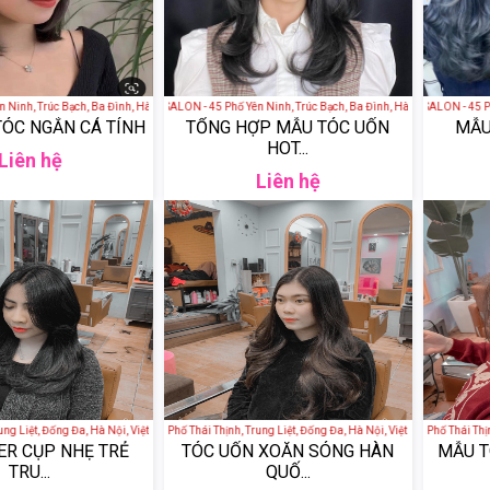
inh, Trúc Bạch, Ba Đình, Hà Nội, Việt Nam
THAI HAIR BEAUTY SALON - 45 Phố Yên Ninh, Trúc Bạch, Ba Đình, Hà Nội, Việt Nam
THAI HAIR BEAUTY SALON - 45 Phố 
TÓC NGẮN CÁ TÍNH
TỔNG HỢP MẪU TÓC UỐN
MẪU
HOT...
Liên hệ
Liên hệ
ng Liệt, Đống Đa, Hà Nội, Việt Nam
Alva Nail Hair - 120 Phố Thái Thịnh, Trung Liệt, Đống Đa, Hà Nội, Việt Nam
Alva Nail Hair - 120 Phố Thái Thịnh
ER CỤP NHẸ TRẺ
TÓC UỐN XOĂN SÓNG HÀN
MẪU T
TRU...
QUỐ...