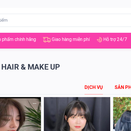
 phẩm chính hãng
Giao hàng miễn phí
Hỗ trợ 24/7
 HAIR & MAKE UP
DỊCH VỤ
SẢN P