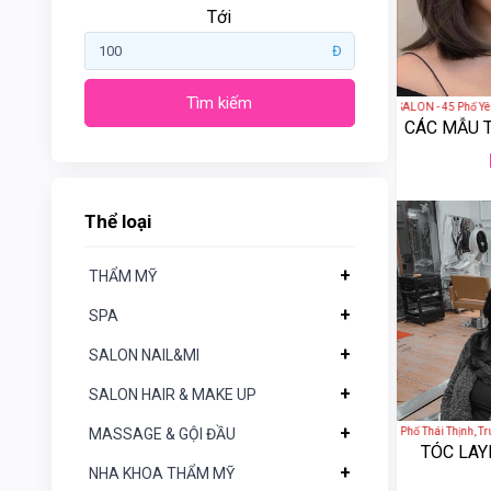
Tới
Đ
Tìm kiếm
THAI HAIR BEAUTY SALON - 45 Phố Yên N
CÁC MẪU 
Gogotales
Nars
Thể loại
YSL
+
THẨM MỸ
Clio
+
SPA
+
SALON NAIL&MI
Aromatic
Thể
loại
Rosemary
+
SALON HAIR & MAKE UP
+
Alva Nail Hair - 120 Phố Thái Thịnh, Tru
MASSAGE & GỘI ĐẦU
+
THẨM
Crest
TÓC LAY
MỸ
+
NHA KHOA THẨM MỸ