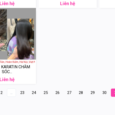
Liên hệ
Liên hệ
ền, Hoàn Kiếm, Hà Nội, Việt Nam
Ị KARATIN CHĂM
SÓC...
Liên hệ
2
...
23
24
25
26
27
28
29
30