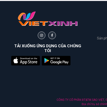
VẬT
Transino
TƯ
Soin
Pur
Animerry
Sản ph
TẢI XUỐNG ỨNG DỤNG CỦA CHÚNG
Animerry
TÔI
Habaria
Foellie
Spring
leaf
CÔNG TY CỔ PHẦN ĐT&TM SAO VIỆT, Gi
Địa chỉ trụ sở chí
Bath